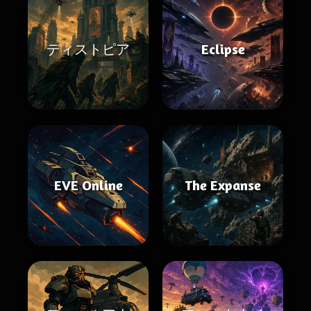
ディストピア
Eclipse
EVE Online
The Expanse