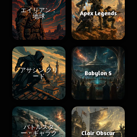
エイリアン：
Apex Legends
地球
アサシン クリ
Babylon 5
ード
バトルスタ
ー・ギャラク
Clair Obscur