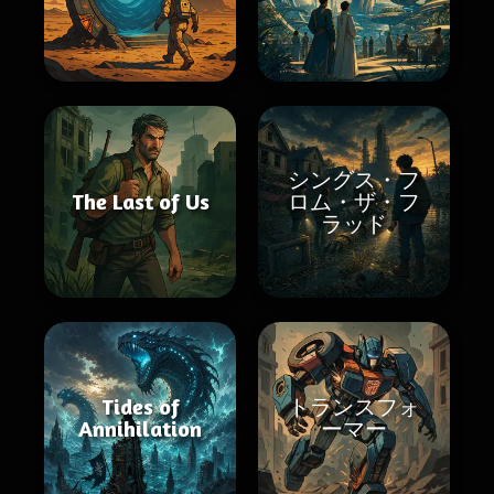
シングス・フ
The Last of Us
ロム・ザ・フ
ラッド
Tides of
トランスフォ
Annihilation
ーマー