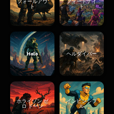
フォールアウ
フォートナイ
ト
ト
Halo
ヘルダイバー
ホライゾン ゼ
インビンシブ
ロ ドーン
ル