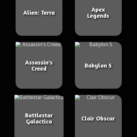
Apex
Alien: Terra
Legends
Assassin's
Babylon 5
Creed
Battlestar
Clair Obscur
Galactica