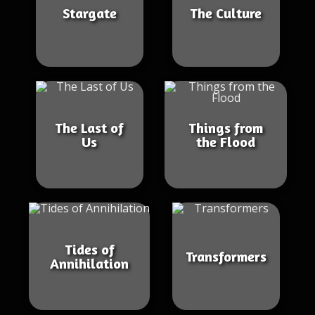
Stargate
The Culture
The Last of
Things from
Us
the Flood
Tides of
Transformers
Annihilation