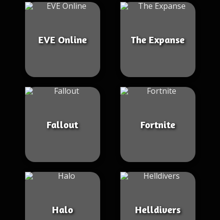
EVE Online
The Expanse
Fallout
Fortnite
Halo
Helldivers