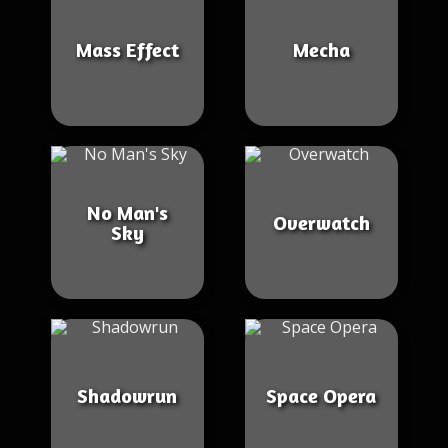
Mass Effect
Mecha
No Man's
Overwatch
Sky
Shadowrun
Space Opera