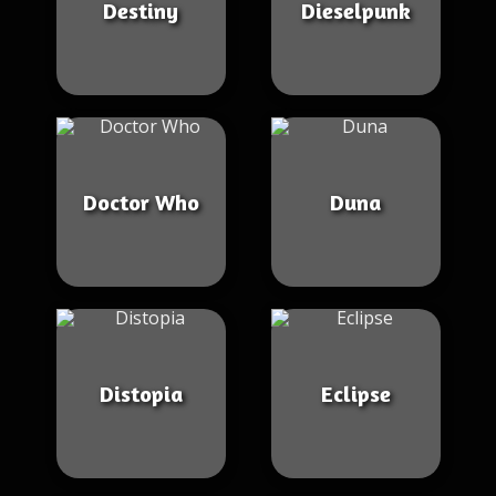
Destiny
Dieselpunk
Doctor Who
Duna
Distopia
Eclipse