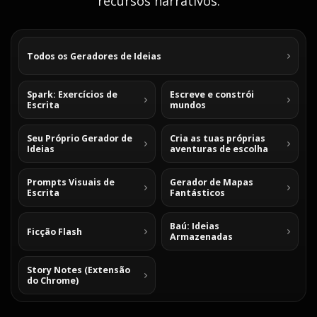
recursos narrativos.
Todos os Geradores de Ideias
Spark: Exercícios de
Escreve e constrói
Escrita
mundos
Seu Próprio Gerador de
Cria as tuas próprias
Ideias
aventuras de escolha
Prompts Visuais de
Gerador de Mapas
Escrita
Fantásticos
Baú: Ideias
Ficção Flash
Armazenadas
Story Notes (Extensão
do Chrome)