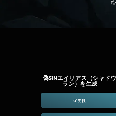
確
偽SINエイリアス（シャド
ラン）を生成
男性