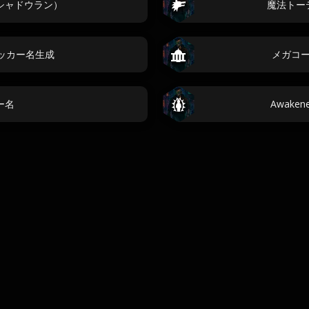
シャドウラン）
魔法トー
ッカー名生成
メガコ
ー名
Awake