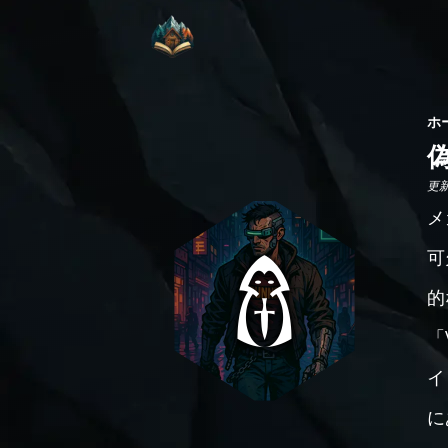
ホ
更新日
メ
可
的
「
イ
に