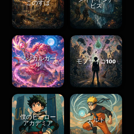
このすば
ビス
マジカルガー
モブサイコ100
ル
僕のヒーロー
ナルト
アカデミア