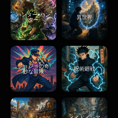
ハンター×ハン
異世界
ター
ジョジョの奇
呪術廻戦
妙な冒険
メイドインア