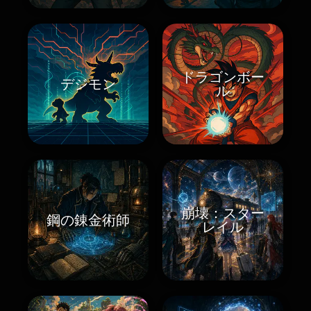
ドラゴンボー
デジモン
ル
崩壊：スター
鋼の錬金術師
レイル