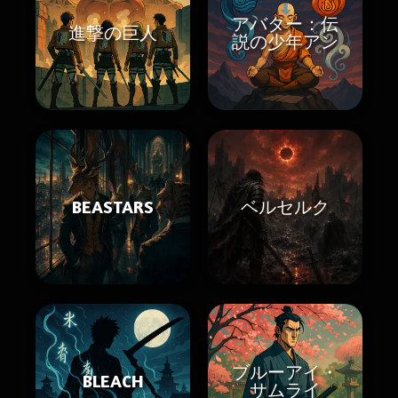
アバター：伝
進撃の巨人
説の少年アン
BEASTARS
ベルセルク
ブルーアイ・
BLEACH
サムライ