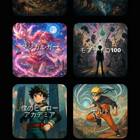
マジカルガー
モブサイコ100
ル
僕のヒーロー
ナルト
アカデミア