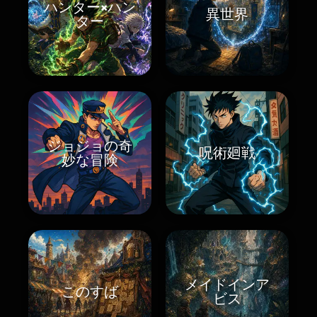
ハンター×ハン
異世界
ター
ジョジョの奇
呪術廻戦
妙な冒険
メイドインア
このすば
ビス