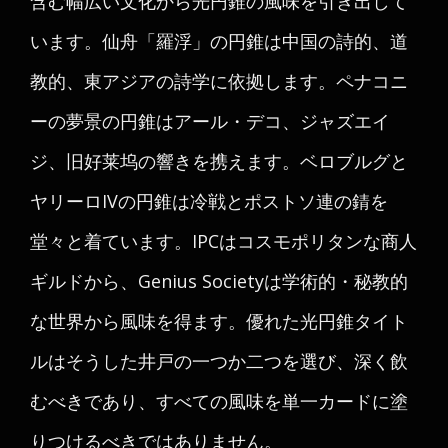
含む幅広い文化から光円錐の風味を引き出して
います。仙舟「羅浮」の円錐は中国の詩的、道
教的、東アジアの詩学に依拠します。ペナコニ
ーの夢景の円錐はアール・デコ、ジャズエイ
ジ、旧好莱坞の響きを携えます。ベロブルグと
ヤリーロIVの円錐は冷戦とポストソ連の錆を
堂々と着ています。IPCはコスモポリタンな商人
ギルドから、Genius Societyは学術的・秘教的
な世界から風味を得ます。優れた光円錐タイト
ルはそうした井戸の一つか二つを選び、深く飲
むべきであり、すべての風味を単一カードに塗
りつけるべきではありません。