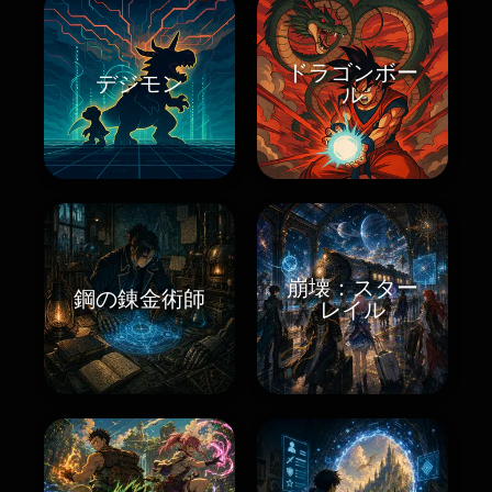
ドラゴンボー
デジモン
ル
崩壊：スター
鋼の錬金術師
レイル