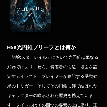
ソロレベリン
グ
HSR光円錐ブリーフとは何か
『崩壊:スターレイル』において光円錐は単なる
武器ではありません。装備者の命途、場面を設
定するイラスト、プレイヤーが暗記する受動効
果のトリガー、そしてその円錐に絆で結ばれた
キャラクターの暗示された歴史を携えていま
す。タイトルはその四つの要素の上に座り、正