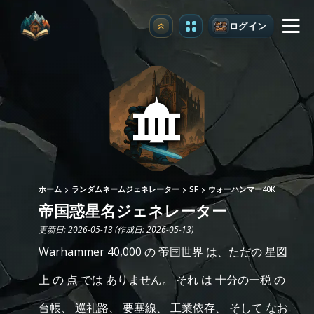
ログイン
アップグレード
ホーム
ランダムネームジェネレーター
SF
ウォーハンマー40K
帝国惑星名ジェネレーター
更新日: 2026-05-13 (作成日: 2026-05-13)
Warhammer 40,000 の 帝国世界 は、ただの 星図
上 の 点 では ありません。 それ は 十分の一税 の
台帳、 巡礼路、 要塞線、 工業依存、 そして なお