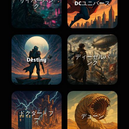
サイバーパン
DCユニバース
ク
ディーゼルパ
Destiny
ンク
ドクター・フ
デューン
ー