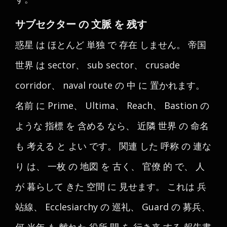
サブセクター の 文脈 を 残す
惑星 は ほとんど 単独 で 存在 しません。 帝国
世界 は sector、 sub sector、 crusade
corridor、 naval route の 中 に 置かれます。
名前 に Prime、 Ultima、 Reach、 Bastion の
ような 指標 を 含める なら、 近隣 世界 の 命名
も 考える と よい です。 関連 した 呼称 の 連な
り は、 一枚 の 地図 を 古く、 官僚 的 で、 人
が 暮らして きた 空間 に 見せます。 これは 兵
站線、 Ecclesiarchy の 巡礼、 Guard の 募兵、