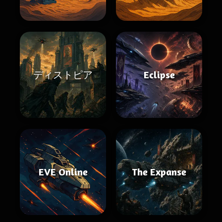
ディストピア
Eclipse
EVE Online
The Expanse