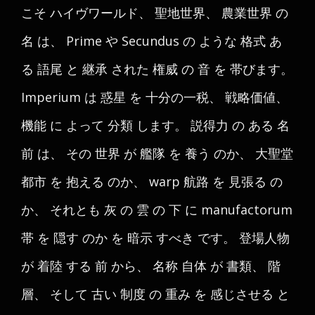
こそ ハイヴワールド、 聖地世界、 農業世界 の
名 は、 Prime や Secundus の ような 格式 あ
る 語尾 と 継承 された 権威 の 音 を 帯びます。
Imperium は 惑星 を 十分の一税、 戦略価値、
機能 に よって 分類 します。 説得力 の ある 名
前 は、 その 世界 が 艦隊 を 養う のか、 大聖堂
都市 を 抱える のか、 warp 航路 を 見張る の
か、 それとも 灰 の 雲 の 下 に manufactorum
帯 を 隠す のか を 暗示 すべき です。 登場人物
が 着陸 する 前 から、 名称 自体 が 書類、 階
層、 そして 古い 制度 の 重み を 感じさせる と