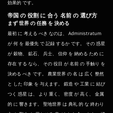
効果的 です。
帝国 の 役割 に 合う 名前 の 選び方
まず 世界 の 任務 を 決める
最初 に 考える べき なのは、 Administratum
が 何 を 最優先 で 記録 するか です。 その 惑星
が 穀物、 鉱石、 兵士、 信仰 を 納める ため に
存在 する なら、 その 役目 が 名前 の 手触り を
決める べき です。 農業世界 の 名 は 広く 整然
と した 印象 を 与えます。 鍛造 や 工業 に 結び
つく 惑星 は、 より 重く、 密度 が 高く、 金属
的 に 響きます。 聖地世界 は 典礼 的 な 終わり