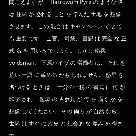
聞こえます が、 Harrowum Pyre の ような 名
は 住民 が 恐れる こと を 学んだ 土地 を 想像
させます。 この 混合 は キャンペーン で とて
も 重要 です。 士官、 司祭、 書記 は 完全 な 正
式 名 を 用いる でしょう。 しかし 衛兵、
voidsman、 下層ハイヴ の 労働者 は、 それ を
荒い 一語 に 縮める かも しれません。 惑星 を
名づける とき は、 十分の一税 の 書式 に 何 が
印字 され、 塹壕 の 古参兵 が 何 を 囁く か を
想像 してください。 その 両方 が 自然 なら、
世界 は すぐ に 歴史 と 社会的 な 厚み を 得ま
す。