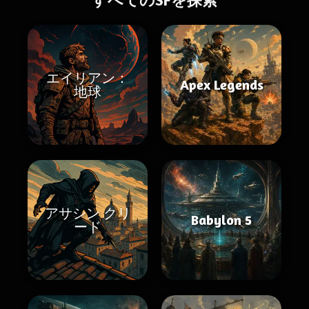
すべてのSFを探索
エイリアン：
Apex Legends
地球
アサシン クリ
Babylon 5
ード