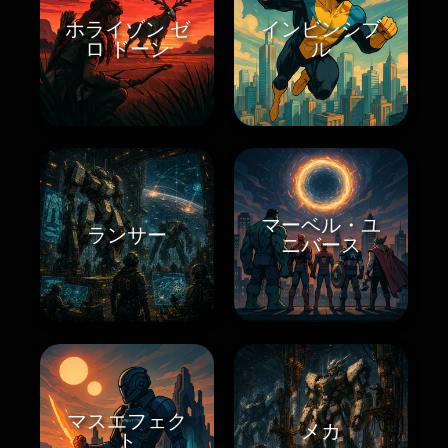
ホライゾン ゼ
インビンシブ
ロ ドーン
ル
マーベル・ユ
ランサー
ニバース
マスエフェク
メカ
ト