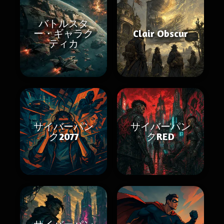
バトルスタ
ー・ギャラク
Clair Obscur
ティカ
サイバーパン
サイバーパン
ク2077
クRED