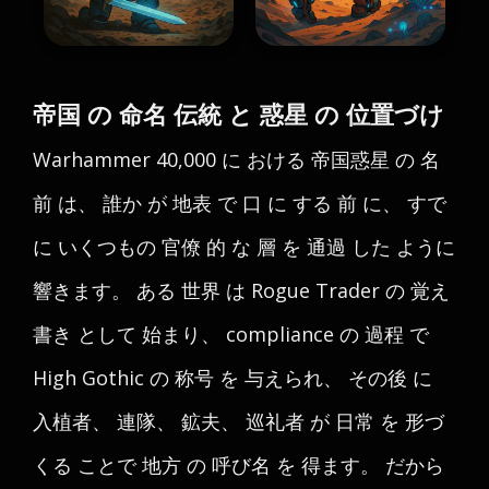
帝国 の 命名 伝統 と 惑星 の 位置づけ
Warhammer 40,000 に おける 帝国惑星 の 名
前 は、 誰か が 地表 で 口 に する 前 に、 すで
に いくつもの 官僚 的 な 層 を 通過 した ように
響きます。 ある 世界 は Rogue Trader の 覚え
書き として 始まり、 compliance の 過程 で
High Gothic の 称号 を 与えられ、 その後 に
入植者、 連隊、 鉱夫、 巡礼者 が 日常 を 形づ
くる ことで 地方 の 呼び名 を 得ます。 だから