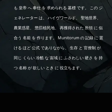
も 皇帝 へ 奉仕 を 求められる 墓標 です。 この ジ
ェネレーター は、 ハイヴワールド、 聖地世界、
農業惑星、 懲罰植民地、 再獲得された 所領 に 似
合う 名前 を 作ります。 Munitorum の 記録 に 置
ける ほど 公式 でありながら、 生存 と 官僚制 が
同じ くらい 冷酷 な 宙域 に ふさわしい 硬さ を 持
つ 名称 が 欲しい とき に 役立ちます。