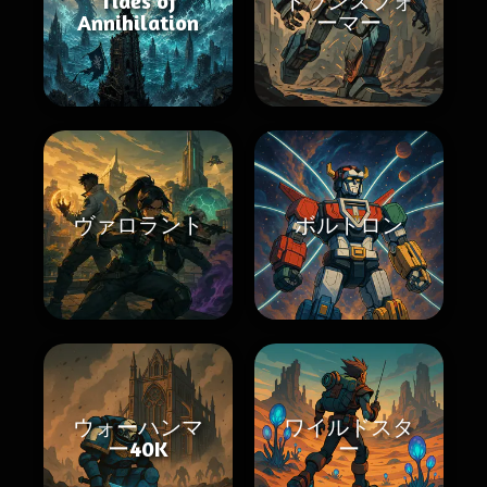
Tides of
トランスフォ
Annihilation
ーマー
ヴァロラント
ボルトロン
ウォーハンマ
ワイルドスタ
ー40K
ー