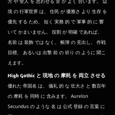
方 や 聖人 を 思わせる 音 が よく 合います。 辺
境 の 行軍世界 は、 住民 が 優雅さ より 生存 を
優先 する ため、 短く 実務 的 で 軍事 的 に 響
いて かまいません。 役割 が 明確 であれば、
名前 は 装飾 では なく、 帳簿 の 見出し、 作戦
目標、 あるいは 出撃 前 の 祈り の ように 聞こ
えます。
High Gothic と 現地 の 摩耗 を 両立 させる
優れた 帝国名 は、 儀礼 的 な 壮大さ と 数百年
の 摩耗 を 同時 に 含みます。 Aurelon
Secundus の ような 名 は 公式 登録 の 言葉 に