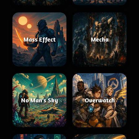
Mass Effect
Mecha
No Man's Sky
Overwatch