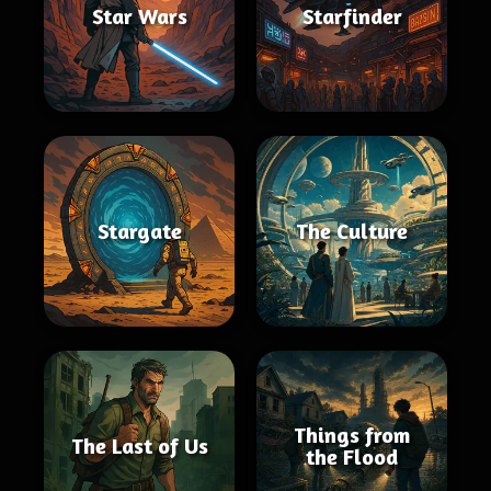
Star Wars
Starfinder
Stargate
The Culture
Things from
The Last of Us
the Flood