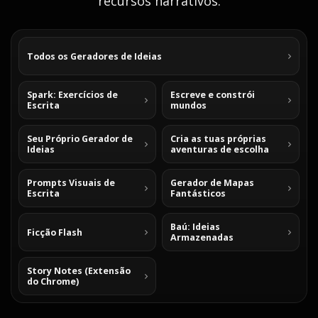
recursos narrativos.
Todos os Geradores de Ideias
Spark: Exercícios de
Escreve e constrói
Escrita
mundos
Seu Próprio Gerador de
Cria as tuas próprias
Ideias
aventuras de escolha
Prompts Visuais de
Gerador de Mapas
Escrita
Fantásticos
Baú: Ideias
Ficção Flash
Armazenadas
Story Notes (Extensão
do Chrome)