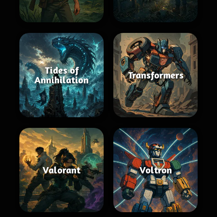
Tides of
Transformers
Annihilation
Valorant
Voltron