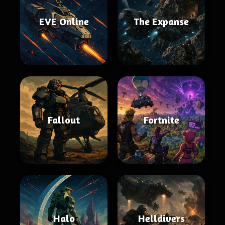
EVE Online
The Expanse
Fallout
Fortnite
Halo
Helldivers