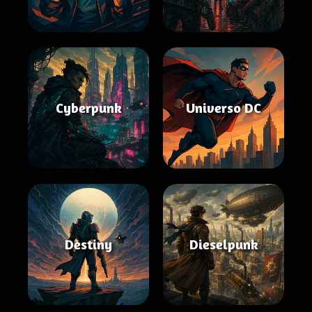
Cyberpunk
Universo DC
Destiny
Dieselpunk