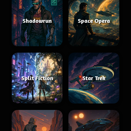
Shadowrun
Space Opera
Split Fiction
Star Trek