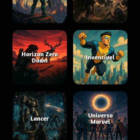
Horizon Zero
Invencível
Dawn
Universo
Lancer
Marvel