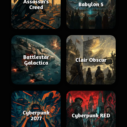
Assassin's
Babylon 5
Creed
Battlestar
Clair Obscur
Galactica
Cyberpunk
Cyberpunk RED
2077