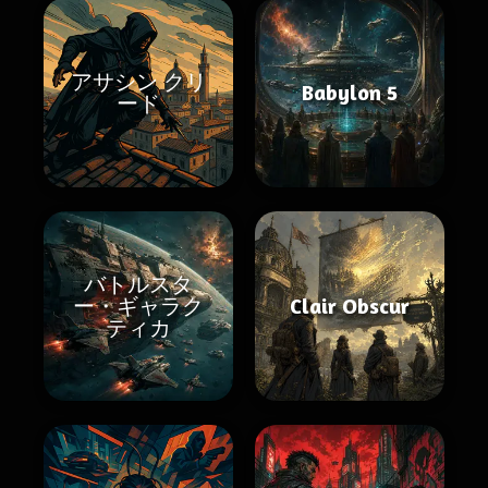
アサシン クリ
Babylon 5
ード
バトルスタ
ー・ギャラク
Clair Obscur
ティカ