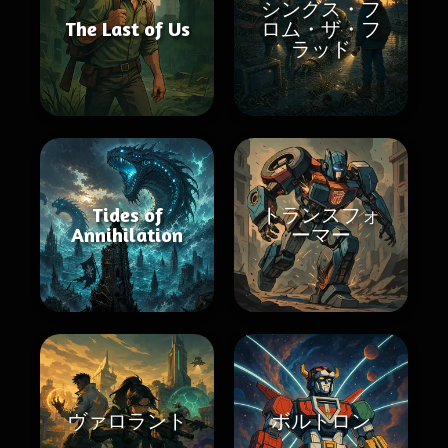
シングス・フ
The Last of Us
ロム・ザ・フ
ラッド
Tides of
トランスフォ
Annihilation
ーマー
ヴァロラント
ボルトロン