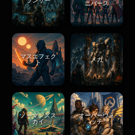
ランサー
ニバース
マスエフェク
メカ
ト
ノーマンズス
オーバーウォ
カイ
ッチ