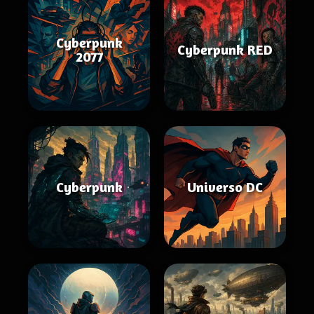
Cyberpunk
Cyberpunk RED
2077
Cyberpunk
Universo DC