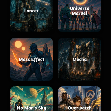
Universo
Lancer
Marvel
Mass Effect
Mecha
No Man's Sky
Overwatch