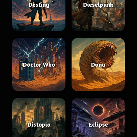
Destiny
Dieselpunk
Doctor Who
Duna
Distopia
Eclipse