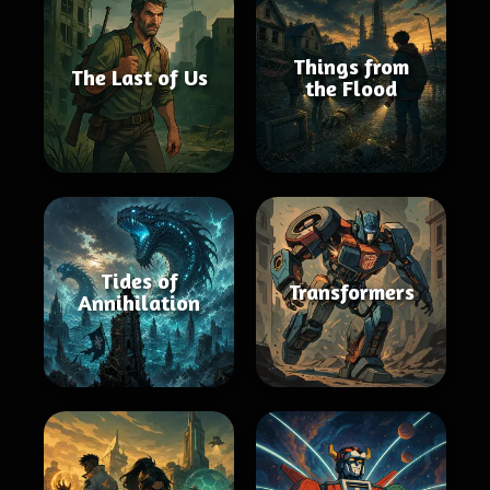
Things from
The Last of Us
the Flood
Tides of
Transformers
Annihilation