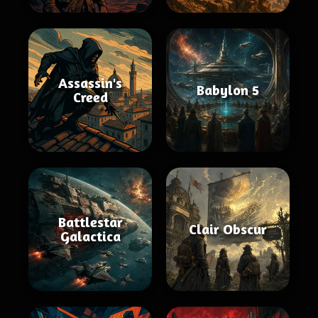
Assassin's
Babylon 5
Creed
Battlestar
Clair Obscur
Galactica