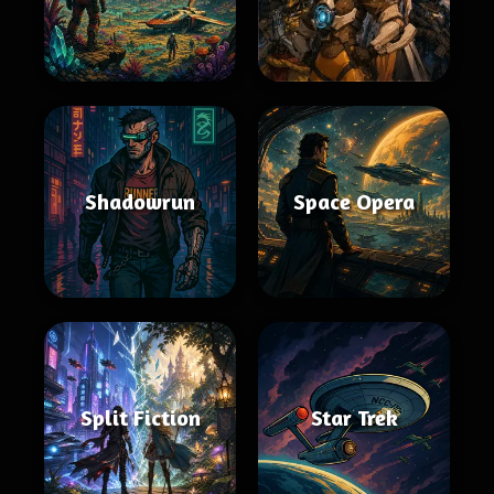
Shadowrun
Space Opera
Split Fiction
Star Trek