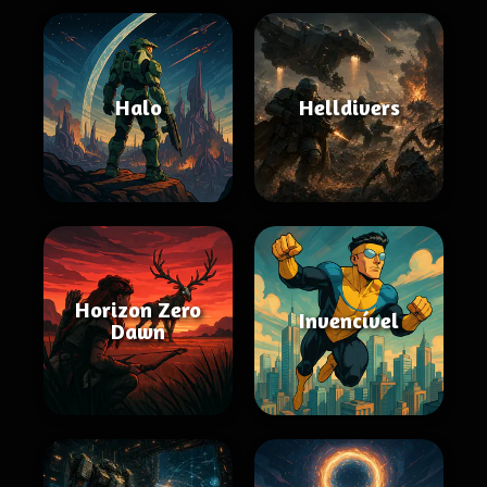
Halo
Helldivers
Horizon Zero
Invencível
Dawn