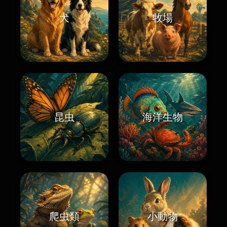
犬
牧場
昆虫
海洋生物
爬虫類
小動物