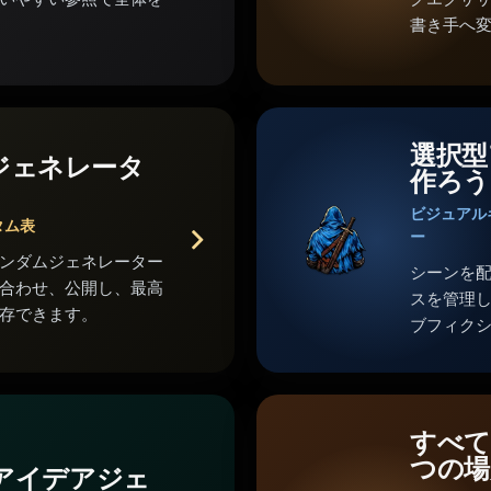
書き手へ
選択型
ジェネレータ
作ろう
ビジュアル
タム表
ー
ンダムジェネレーター
シーンを
合わせ、公開し、最高
スを管理
存できます。
ブフィク
すべて
つの場
のアイデアジェ