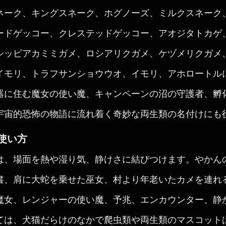
ネーク、キングスネーク、ホグノーズ、ミルクスネーク
ードゲッコー、クレステッドゲッコー、アオジタトカゲ
シッピアカミミガメ、ロシアリクガメ、ケヅメリクガメ
イモリ、トラフサンショウウオ、イモリ、アホロートル
器に住む魔女の使い魔、キャンペーンの沼の守護者、孵
宇宙的恐怖の物語に流れ着く奇妙な両生類の名付けにも
使い方
は、場面を熱や湿り気、静けさに結びつけます。やかん
書、肩に大蛇を乗せた巫女、村より年老いたカメを連れ
魔女、レンジャーの使い魔、予兆、エンカウンター、静
ては、犬猫だらけのなかで爬虫類や両生類のマスコット