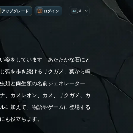
アップグレード
ログイン
JA
A
い姿をしています。あたたかな石にと
じ弧を歩き続けるリクガメ、葉から鳴
虫類と両生類の名前ジェネレーター
ナ、カメレオン、カメ、リクガメ、カ
ルに加えて、物語やゲームに登場する
にも役立ちます。