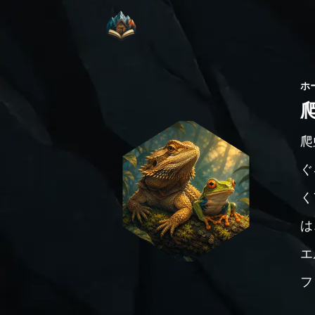
ホ
爬
ぐ
く
は
エ
フ