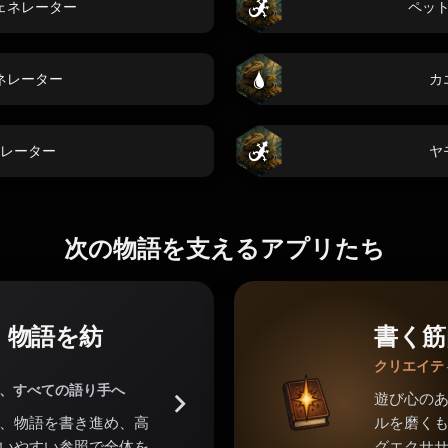
ェネレーター
ペッ
ネレーター
カ
レーター
ヤ
次の物語を支えるアプリたち
。物語を紡
書く筋
クリエイテ
家、すべての語り手へ
遊び心の
、物語を書き進め、高
ルを磨くも
いやすい参照で全体を
グエクサ