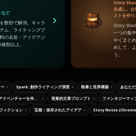
Story 
生成し、お
トなど
ストを作り
を数秒で解消。キャラ
Story 
テム、ライティングプ
一つの集
料の名前・アイデアジ
やくまと
0種類以上。
めして、
う。
ター
Spark: 創作ライティング演習
執筆と世界構築
あなただ
自分だけの選択型アドベンチャーを作ろう
視覚的文章プロンプト
ファンタジーマッ
フィクション
宝箱：保存されたアイデア
Story Notes (Chro