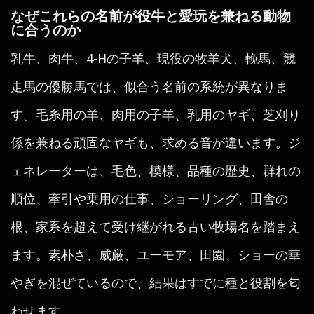
なぜこれらの名前が役牛と愛玩を兼ねる動物
に合うのか
乳牛、肉牛、4-Hの子羊、現役の牧羊犬、輓馬、競
走馬の優勝馬では、似合う名前の系統が異なりま
す。毛糸用の羊、肉用の子羊、乳用のヤギ、芝刈り
係を兼ねる頑固なヤギも、求める音が違います。ジ
ェネレーターは、毛色、模様、品種の歴史、群れの
順位、牽引や乗用の仕事、ショーリング、田舎の
根、家系を超えて受け継がれる古い牧場名を踏まえ
ます。素朴さ、威厳、ユーモア、田園、ショーの華
やぎを混ぜているので、結果はすでに種と役割を匂
わせます