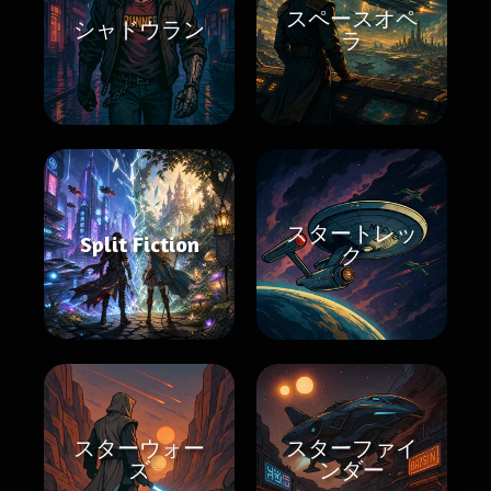
スペースオペ
シャドウラン
ラ
スタートレッ
Split Fiction
ク
スターウォー
スターファイ
ズ
ンダー