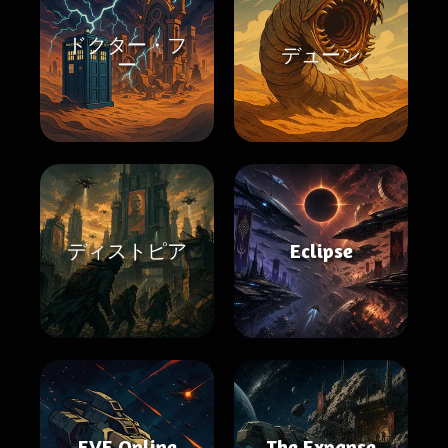
ドクター・フ
デューン
ー
ディストピア
Eclipse
EVE Online
The Expanse