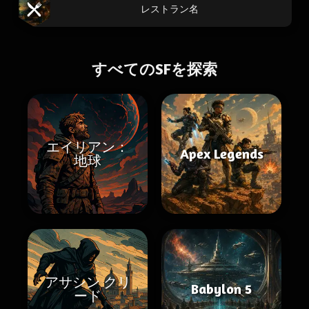
レストラン名
すべてのSFを探索
エイリアン：
Apex Legends
地球
アサシン クリ
Babylon 5
ード