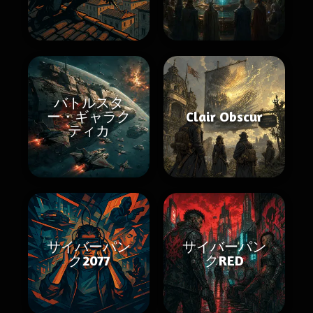
バトルスタ
ー・ギャラク
Clair Obscur
ティカ
サイバーパン
サイバーパン
ク2077
クRED