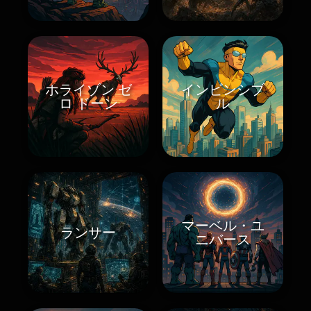
ホライゾン ゼ
インビンシブ
ロ ドーン
ル
マーベル・ユ
ランサー
ニバース