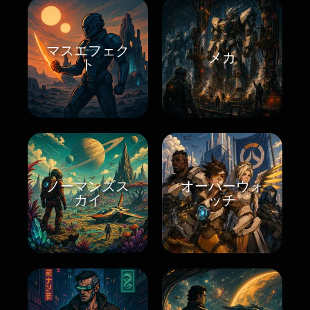
マスエフェク
メカ
ト
ノーマンズス
オーバーウォ
カイ
ッチ