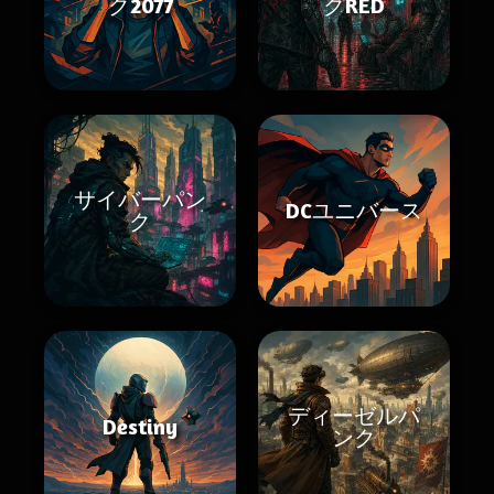
ク2077
クRED
サイバーパン
DCユニバース
ク
ディーゼルパ
Destiny
ンク