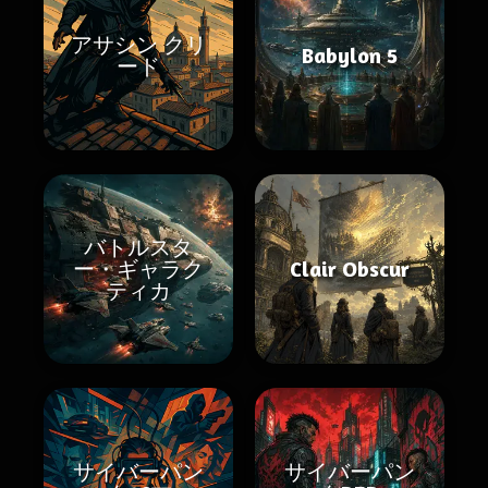
アサシン クリ
Babylon 5
ード
バトルスタ
ー・ギャラク
Clair Obscur
ティカ
サイバーパン
サイバーパン