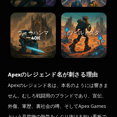
ウォーハンマ
ワイルドスタ
ー40K
ー
Apexのレジェンド名が刺さる理由
Apexのレジェンド名は、本名のようには響きま
せん。むしろ戦闘用のブランドであり、宣伝、
外傷、軍歴、裏社会の噂、そしてApex Games
という見世物の熱気をくぐり抜ける短い看板で