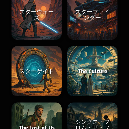
スターウォー
スターファイ
ズ
ンダー
スターゲイト
The Culture
シングス・フ
The Last of Us
ロム・ザ・フ