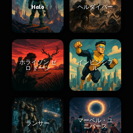
Halo
ヘルダイバー
ホライゾン ゼ
インビンシブ
ロ ドーン
ル
マーベル・ユ
ランサー
ニバース