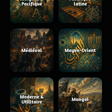
Pacifique
latine
Médiéval
Moyen-Orient
Moderne &
Mongol
Utilitaire