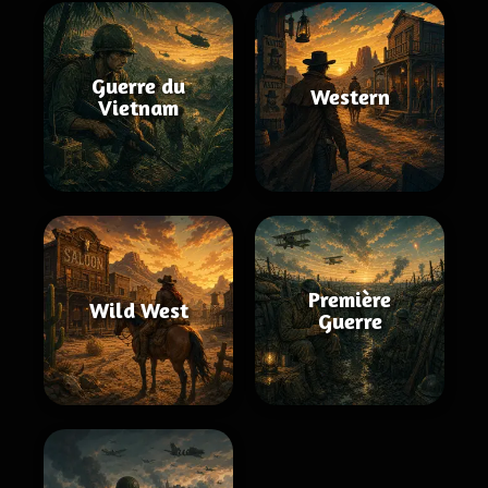
Guerre du
Western
Vietnam
Première
Wild West
Guerre