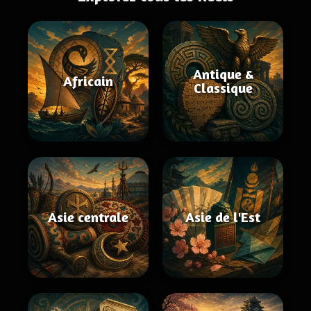
Antique &
Africain
Classique
Asie centrale
Asie de l'Est