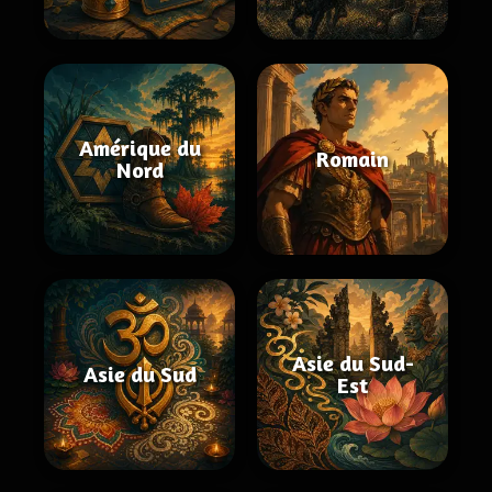
Amérique du
Romain
Nord
Asie du Sud-
Asie du Sud
Est