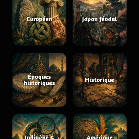
Européen
Japon féodal
Époques
Historique
historiques
Indigène &
Amérique