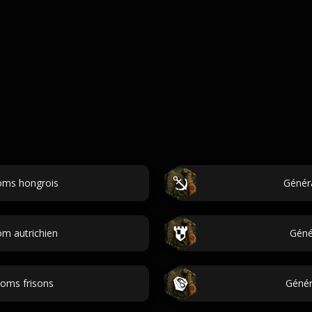
oms hongrois
Génér
m autrichien
Géné
noms frisons
Génér