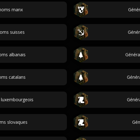
 noms manx
Génér
noms suisses
Génér
oms albanais
Généra
oms catalans
Génér
 luxembourgeois
Génér
oms slovaques
Gén