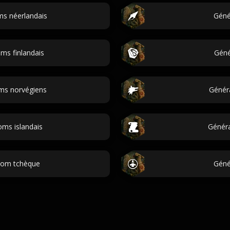
ms néerlandais
Géné
ms finlandais
Géné
ms norvégiens
Génér
ms islandais
Généra
nom tchèque
Géné