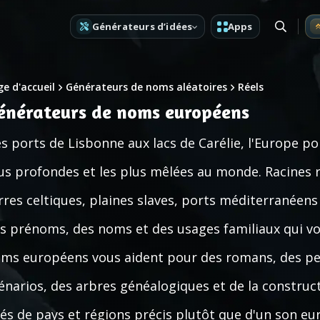
Générateurs d’idées
Apps
e d'accueil
Générateurs de noms aléatoires
Réels
énérateurs de noms européens
s ports de Lisbonne aux lacs de Carélie, l'Europe po
us profondes et les plus mêlées au monde. Racines 
rres celtiques, plaines slaves, ports méditerranéens
s prénoms, des noms et des usages familiaux qui v
ms européens vous aident pour des romans, des per
énarios, des arbres généalogiques et de la construc
rés de pays et régions précis plutôt que d'un son eu