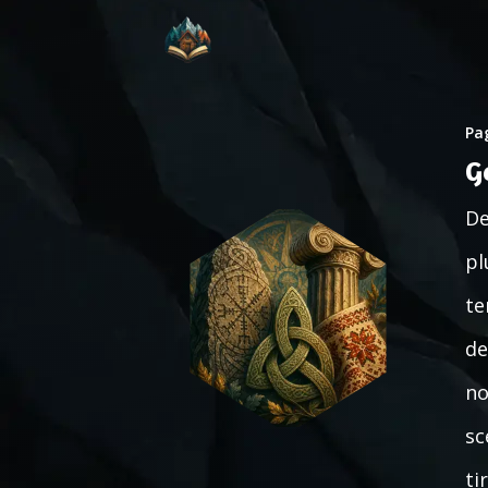
Pag
G
De
pl
te
de
no
sc
ti