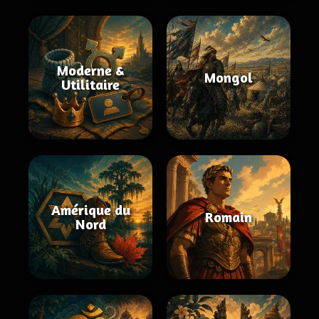
Moderne &
Mongol
Utilitaire
Amérique du
Romain
Nord