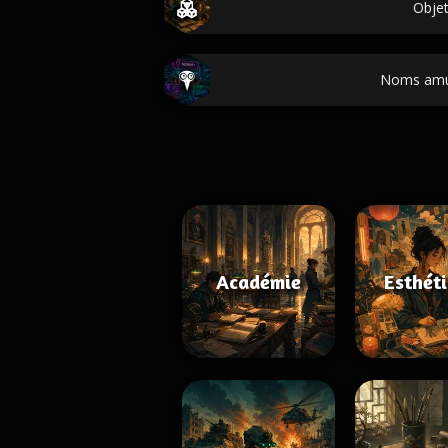
Obje
Noms amu
Académie
Esthét