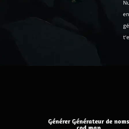
Nu
en
gé
t'
Générer Générateur de nom
cod map