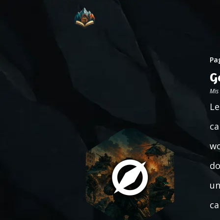
Pag
G
Mis
Le
ca
wo
do
un
ca