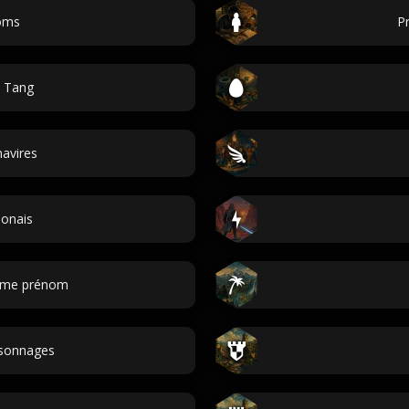
oms
P
 Tang
avires
onais
ième prénom
sonnages