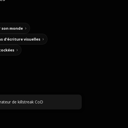
ir son monde
s d'écriture visuelles
stockées
ateur de killstreak CoD