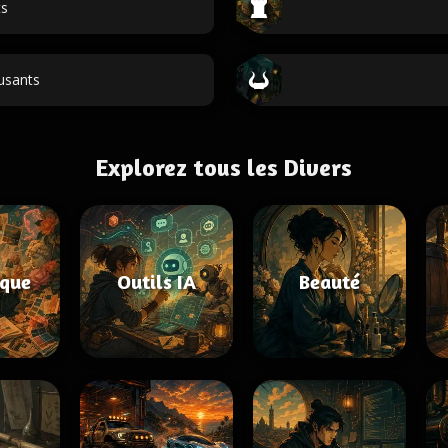
ts
sants
Explorez tous les Divers
ique
Outils IA
Beauté