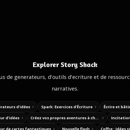
Explorer Story Shack
us de generateurs, d'outils d'ecriture et de ressour
narratives.
rateurs d'idées
Spark: Exercices d'Écriture
Écrire et bât
ur d'idées
Créez vos propres aventures à choix
Incitation
ur de cartes fantastiques
Nouvelle flash
Coffre : Idées 