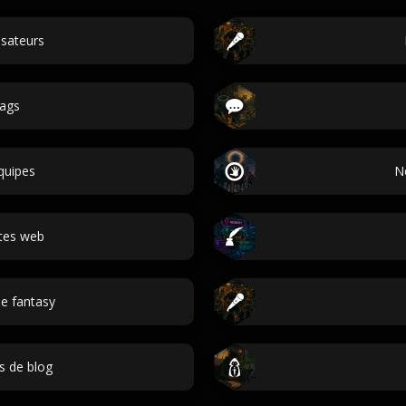
isateurs
ags
quipes
N
tes web
e fantasy
es de blog