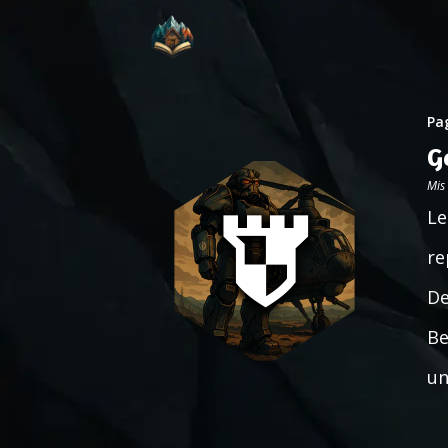
Pag
G
Mis
Le
re
De
Be
un