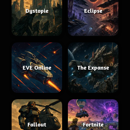
Dystopie
Eclipse
EVE Online
The Expanse
Fallout
Fortnite