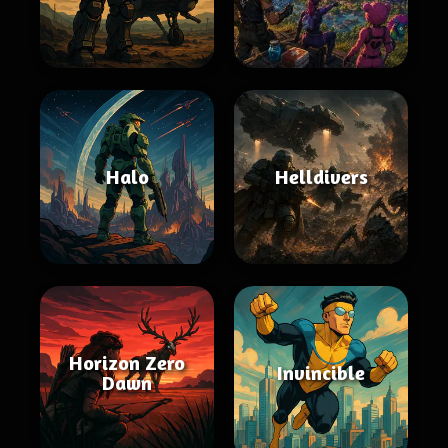
Halo
Helldivers
Horizon Zero
Invincible
Dawn