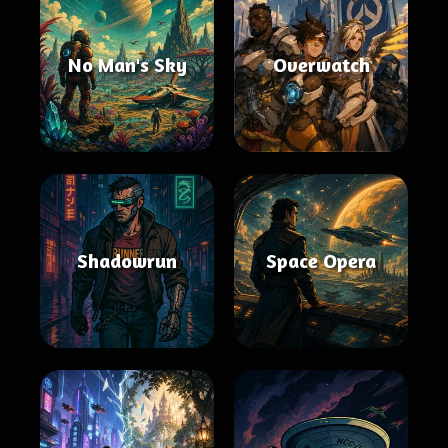
No Man's Sky
Overwatch
Shadowrun
Space Opera