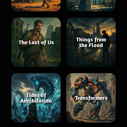
Things from
The Last of Us
the Flood
Tides of
Transformers
Annihilation