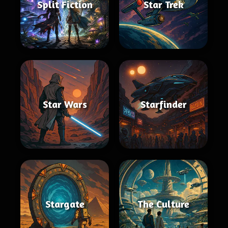
Split Fiction
Star Trek
Star Wars
Starfinder
Stargate
The Culture