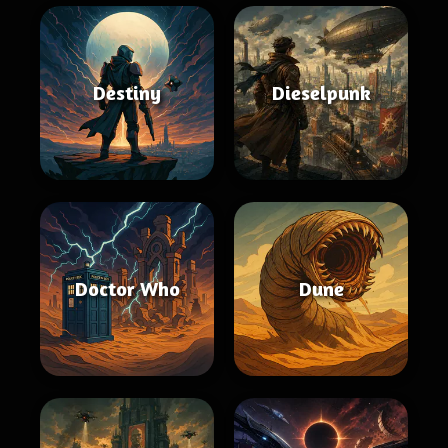
Destiny
Dieselpunk
Doctor Who
Dune