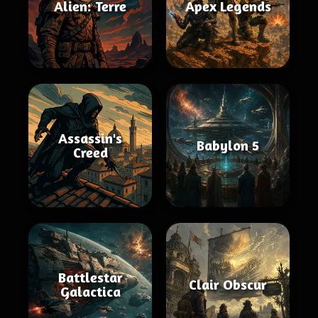
Alien: Terre
Apex Legends
Assassin's
Babylon 5
Creed
Battlestar
Clair Obscur
Galactica