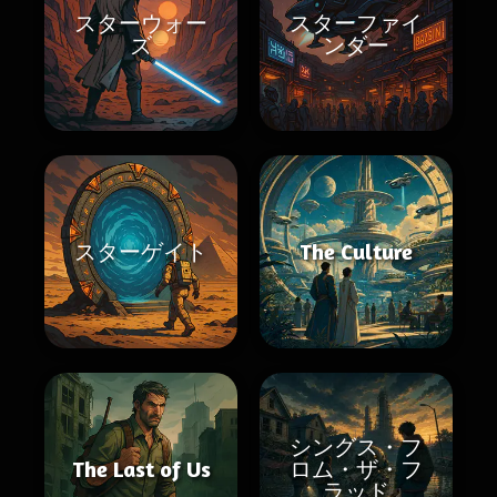
スターウォー
スターファイ
ズ
ンダー
スターゲイト
The Culture
シングス・フ
The Last of Us
ロム・ザ・フ
ラッド