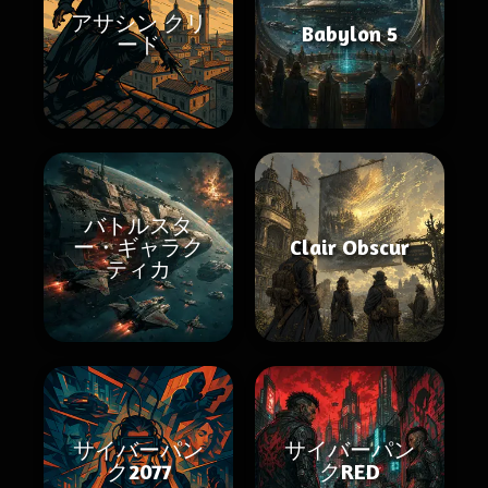
アサシン クリ
Babylon 5
ード
バトルスタ
ー・ギャラク
Clair Obscur
ティカ
サイバーパン
サイバーパン
ク2077
クRED