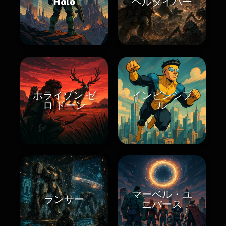
Halo
ヘルダイバー
ホライゾン ゼ
インビンシブ
ロ ドーン
ル
マーベル・ユ
ランサー
ニバース