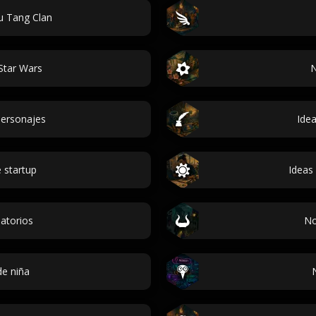
 Tang Clan
Star Wars
N
ersonajes
Ide
 startup
Ideas
atorios
No
e niña