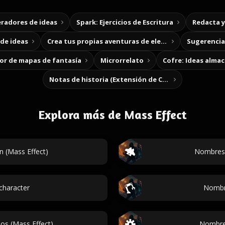
radores de ideas
Spark: Ejercicios de Escritura
Redacta 
de ideas
Crea tus propias aventuras de elección
Sugerencias
r de mapas de fantasía
Microrrelato
Cofre: Ideas alma
Notas de historia (Extensión de Chrome)
Explora más de Mass Effect
 (Mass Effect)
Nombres 
character
Nombre
os (Mass Effect)
Nombres