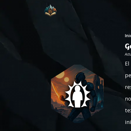
Ini
G
Act
El
pe
re
no
te
in