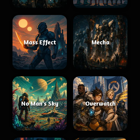
Mass Effect
Mecha
No Man's Sky
Overwatch