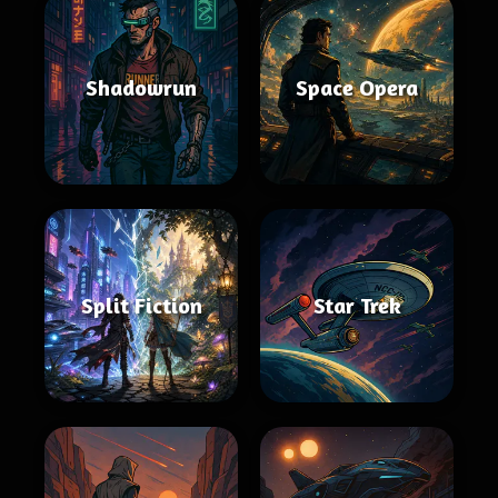
Shadowrun
Space Opera
Split Fiction
Star Trek