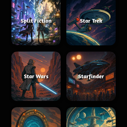
Split Fiction
Star Trek
Star Wars
Starfinder