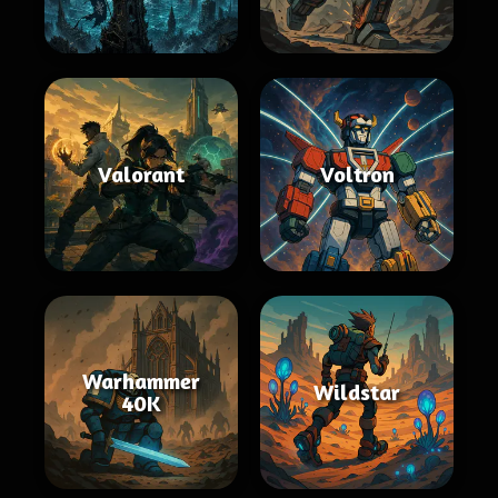
Valorant
Voltron
Warhammer
Wildstar
40K