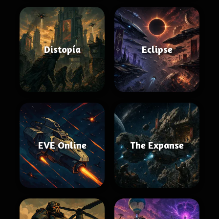
Distopía
Eclipse
EVE Online
The Expanse