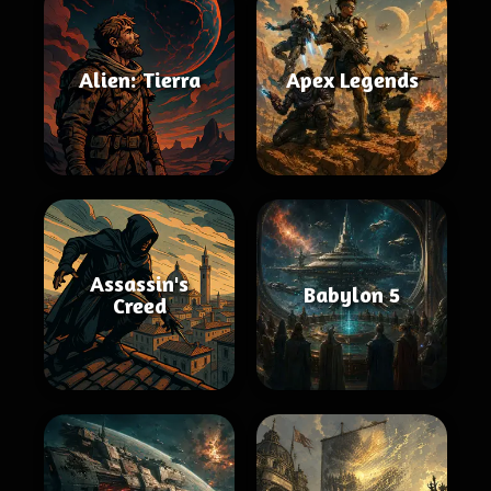
Alien: Tierra
Apex Legends
Assassin's
Babylon 5
Creed