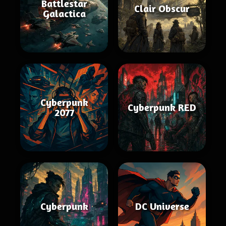
Battlestar
Clair Obscur
Galactica
Cyberpunk
Cyberpunk RED
2077
Cyberpunk
DC Universe