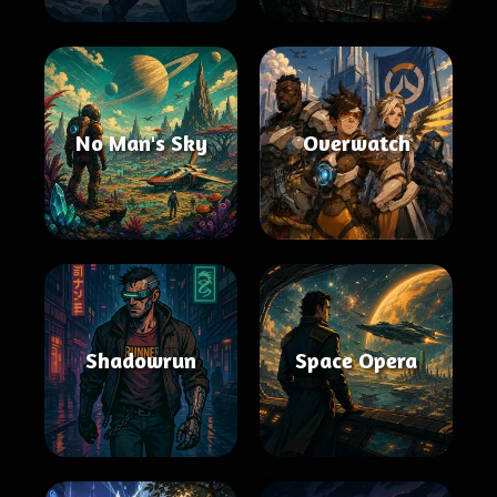
No Man's Sky
Overwatch
Shadowrun
Space Opera