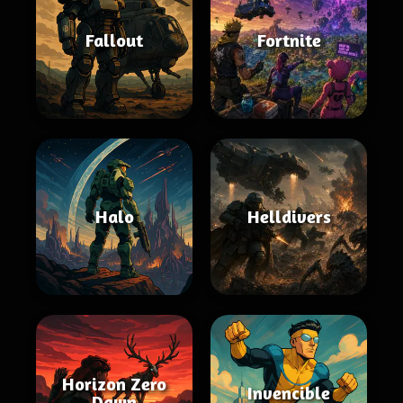
Fallout
Fortnite
Halo
Helldivers
Horizon Zero
Invencible
Dawn