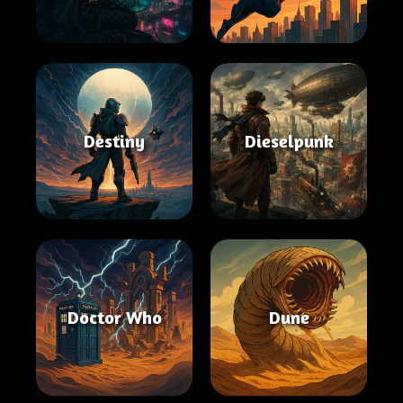
Destiny
Dieselpunk
Doctor Who
Dune