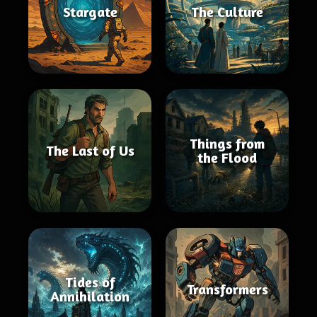
Stargate
The Culture
Things from
The Last of Us
the Flood
Tides of
Transformers
Annihilation