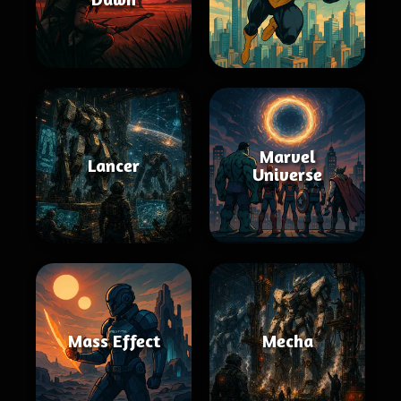
Marvel
Lancer
Universe
Mass Effect
Mecha