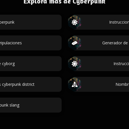
Explora más de Cyberpunk
berpunk
Instruccio
ipulaciones
Generador de 
 cyborg
Instruc
cyberpunk district
Nombre
punk slang