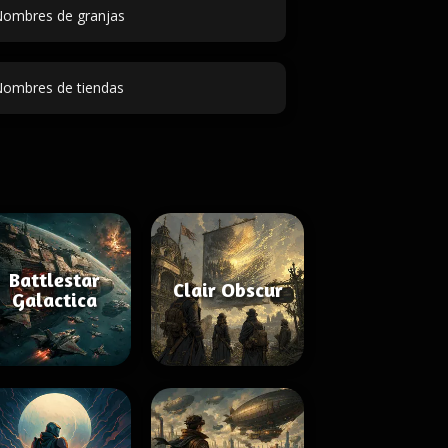
ombres de granjas
ombres de tiendas
Battlestar
Clair Obscur
Galactica