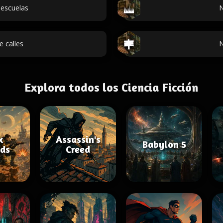
escuelas
N
 calles
N
Explora todos los Ciencia Ficción
x
Assassin's
Babylon 5
ds
Creed