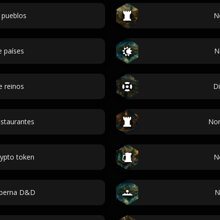
 pueblos
N
 países
N
 reinos
Di
staurantes
Nom
ypto token
N
aberna D&D
N