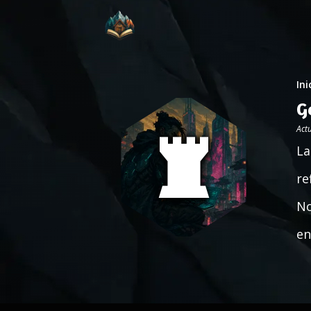
Ini
G
Act
La
re
No
en