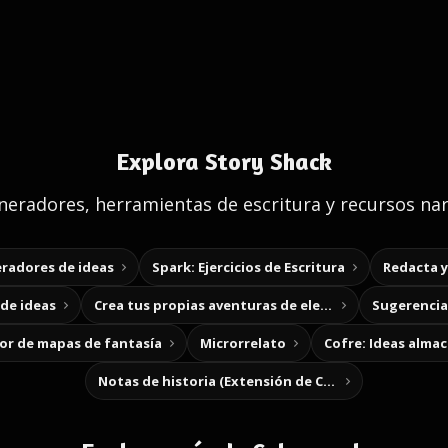
Explora Story Shack
eradores, herramientas de escritura y recursos nar
radores de ideas
Spark: Ejercicios de Escritura
Redacta 
de ideas
Crea tus propias aventuras de elección
Sugerencias
r de mapas de fantasía
Microrrelato
Cofre: Ideas alma
Notas de historia (Extensión de Chrome)