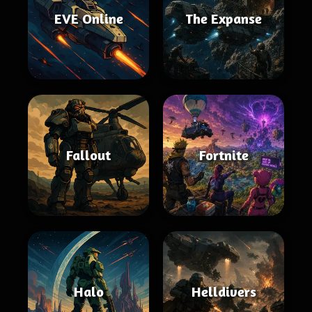
EVE Online
The Expanse
Fallout
Fortnite
Halo
Helldivers