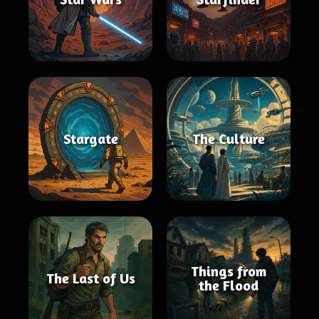
Stargate
The Culture
Things from
The Last of Us
the Flood