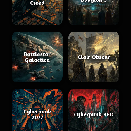
Creed
Battlestar
Clair Obscur
Galactica
Cyberpunk
Cyberpunk RED
2077