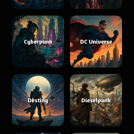
Cyberpunk
DC Universe
Destiny
Dieselpunk