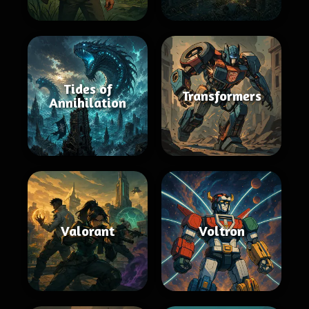
Tides of
Transformers
Annihilation
Valorant
Voltron