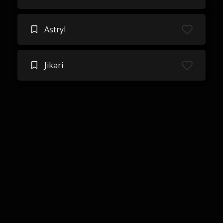
Astryl
Jikari