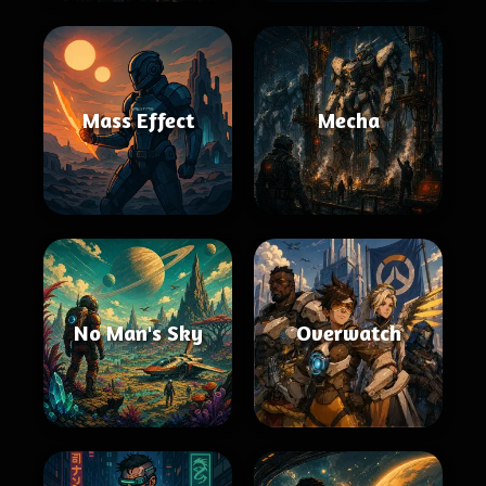
Mass Effect
Mecha
No Man's Sky
Overwatch