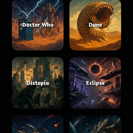
Doctor Who
Dune
Distopía
Eclipse