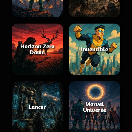
Horizon Zero
Invencible
Dawn
Marvel
Lancer
Universe