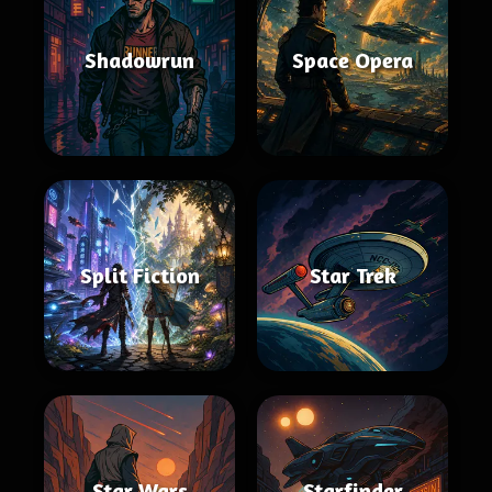
Shadowrun
Space Opera
Split Fiction
Star Trek
Star Wars
Starfinder