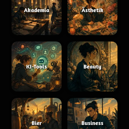
Akademia
Ästhetik
KI-Tools
Beauty
Bier
Business