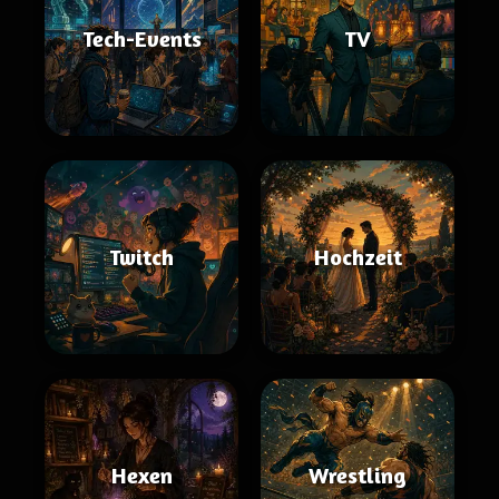
Tech-Events
TV
Twitch
Hochzeit
Hexen
Wrestling