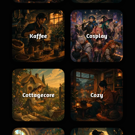
Kaffee
Cosplay
Cottagecore
Cozy