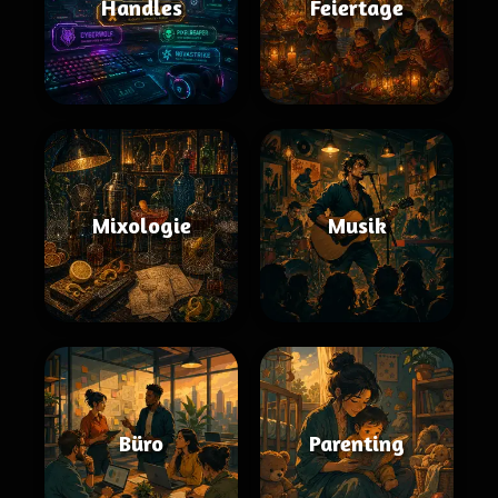
Handles
Feiertage
Mixologie
Musik
Büro
Parenting