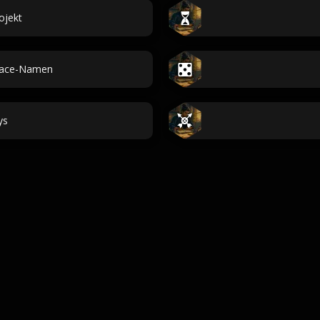
ojekt
pace-Namen
ys