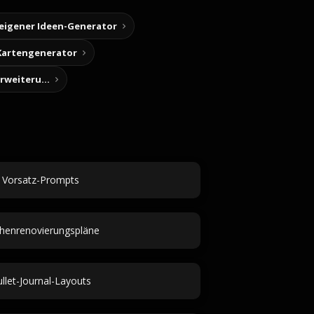
 eigener Ideen-Generator
Kartengenerator
Story-Notizen (Chrome-Erweiterung)
Vorsatz-Prompts
henrenovierungspläne
llet-Journal-Layouts