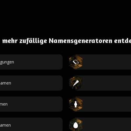
 mehr zufällige Namensgeneratoren entd
egungen
namen
men
Namen