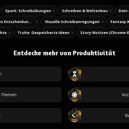
Spark: Schreibübungen
Schreiben & Weltenbau
Dein
Baue deine eigenen Entscheidungsabenteuer
Visuelle Schreibanregungen
Fantasy-
chte
Truhe: Gespeicherte Ideen
Entdecke mehr von Produktivität
n
d-Themen
Küc
e
Bu