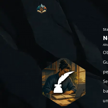
St
N
Aktu
Ob
Gu
pe
Se
ba
un