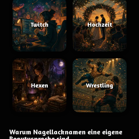
Twitch
Hochzeit
Hexen
Wrestling
Warum Nagellacknamen eine eigene
Beautysprache sind