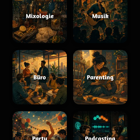
Mixologie
Musik
Büro
Parenting
Party
Podcasting