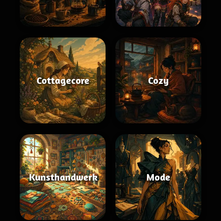
Cottagecore
Cozy
Kunsthandwerk
Mode