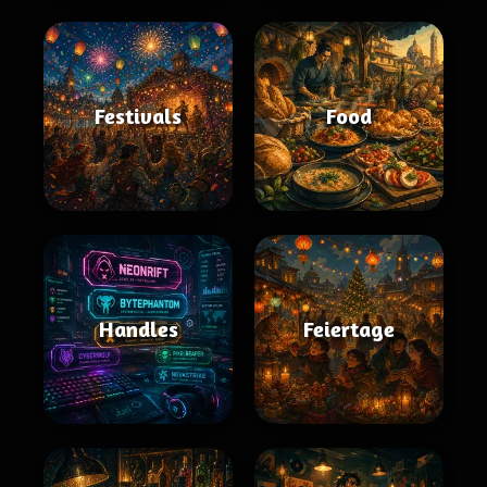
Festivals
Food
Handles
Feiertage