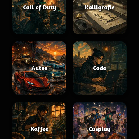
Call of Duty
Kalligrafie
Autos
Code
Kaffee
Cosplay