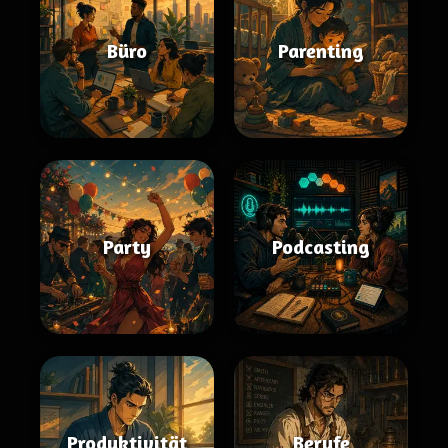
Büro
Parenting
Party
Podcasting
Produktivität
Berufe