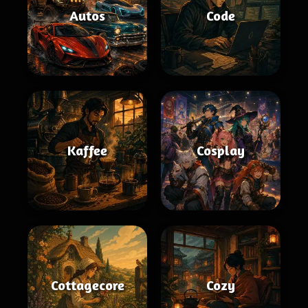
Autos
Code
Kaffee
Cosplay
Cottagecore
Cozy