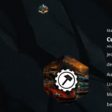
St
C
Aktu
Je
de
Au
Un
Mo
be