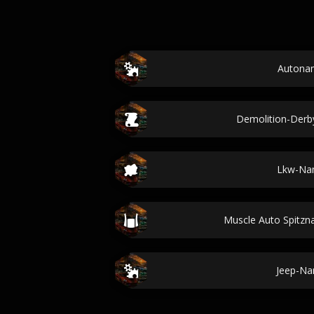
Autona
Demolition-Derby
Lkw-Na
Muscle Auto Spitz
Jeep-N