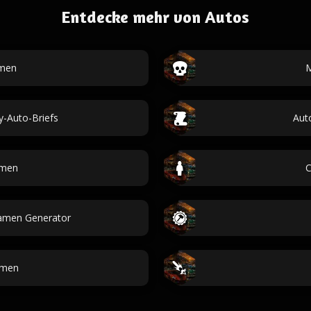
Entdecke mehr von Autos
men
M
-Auto-Briefs
Aut
men
namen Generator
amen