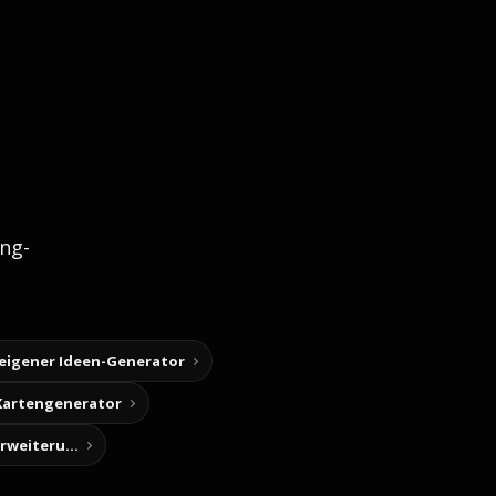
ng-
 eigener Ideen-Generator
Kartengenerator
Story-Notizen (Chrome-Erweiterung)