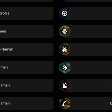
rofile
amen
n-Namen
amen
Namen
Namen
B