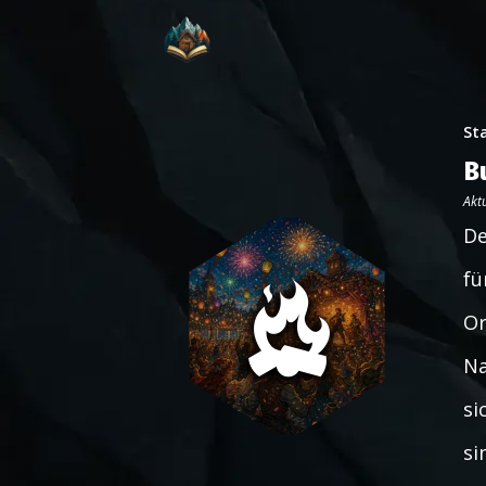
St
B
Aktu
De
fü
Or
Na
si
si