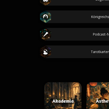
Königreic
Podcast-
Tarotkarten
Akademia
Ästhe