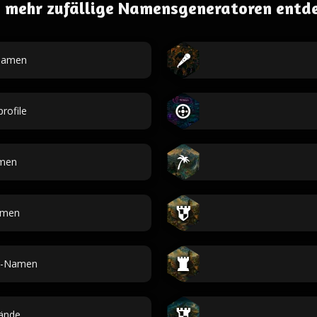
 mehr zufällige Namensgeneratoren entd
namen
rofile
amen
men
n-Namen
ände