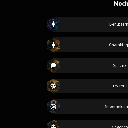
Noch
Benutzer
Charakterp
Spitzn
Teamna
Superhelde
Gegenst