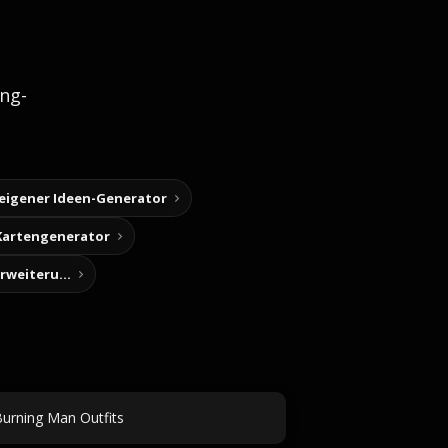
ng-
 eigener Ideen-Generator
Kartengenerator
Story-Notizen (Chrome-Erweiterung)
urning Man Outfits