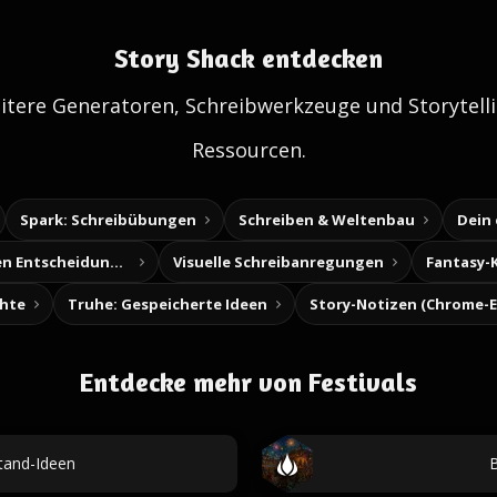
Story Shack entdecken
itere Generatoren, Schreibwerkzeuge und Storytelli
Ressourcen.
Spark: Schreibübungen
Schreiben & Weltenbau
Dein
Baue deine eigenen Entscheidungsabenteuer
Visuelle Schreibanregungen
Fantasy-
chte
Truhe: Gespeicherte Ideen
Entdecke mehr von Festivals
stand-Ideen
B