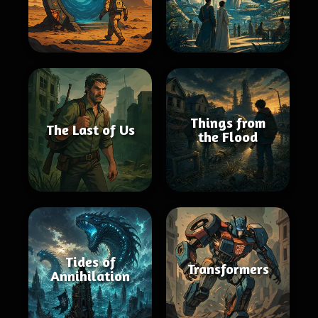
Things from
The Last of Us
the Flood
Tides of
Transformers
Annihilation