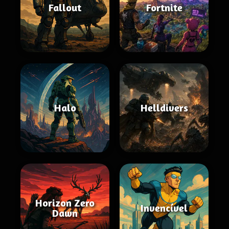
Fallout
Fortnite
Halo
Helldivers
Horizon Zero
Invencível
Dawn