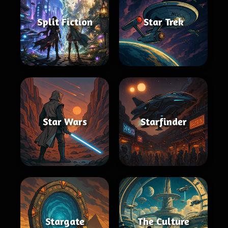
Split Fiction
Star Trek
Star Wars
Starfinder
Stargate
The Culture