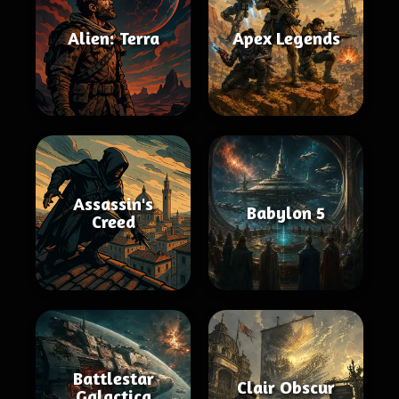
Alien: Terra
Apex Legends
Assassin's
Babylon 5
Creed
Battlestar
Clair Obscur
Galactica