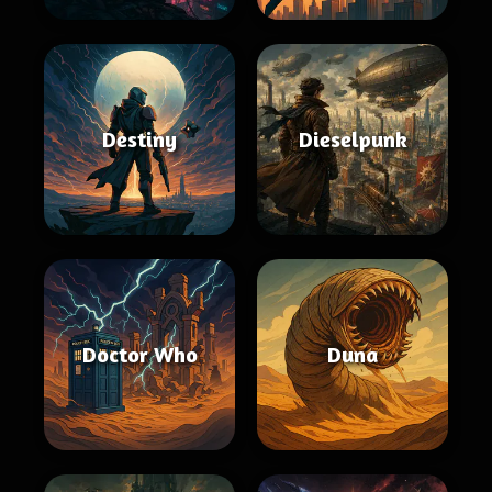
Destiny
Dieselpunk
Doctor Who
Duna