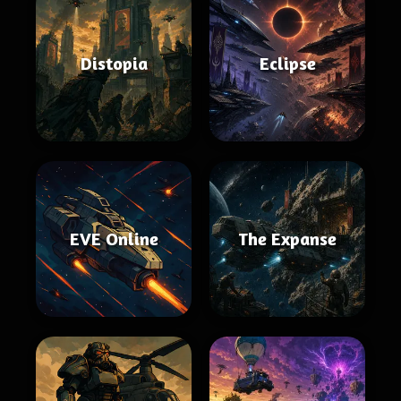
Distopia
Eclipse
EVE Online
The Expanse