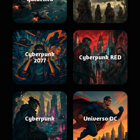
Cyberpunk
Cyberpunk RED
2077
Cyberpunk
Universo DC