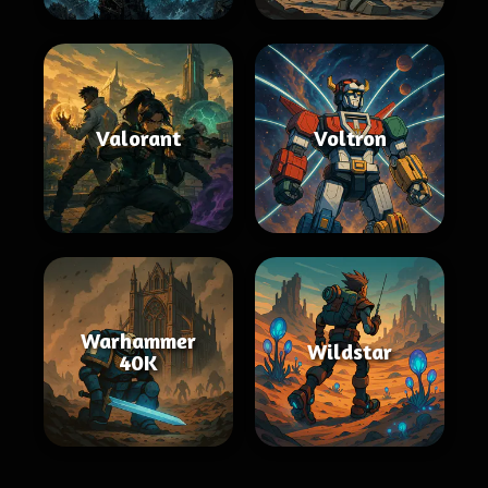
Valorant
Voltron
Warhammer
Wildstar
40K