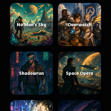
No Man's Sky
Overwatch
Shadowrun
Space Opera