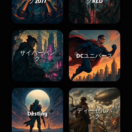
ク2077
クRED
サイバーパン
DCユニバース
ク
ディーゼルパ
Destiny
ンク