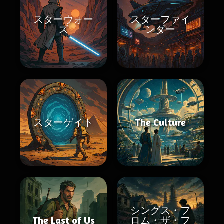
スターウォー
スターファイ
ズ
ンダー
スターゲイト
The Culture
シングス・フ
The Last of Us
ロム・ザ・フ