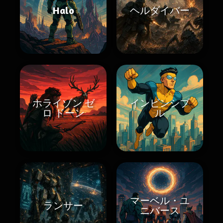
Halo
ヘルダイバー
ホライゾン ゼ
インビンシブ
ロ ドーン
ル
マーベル・ユ
ランサー
ニバース