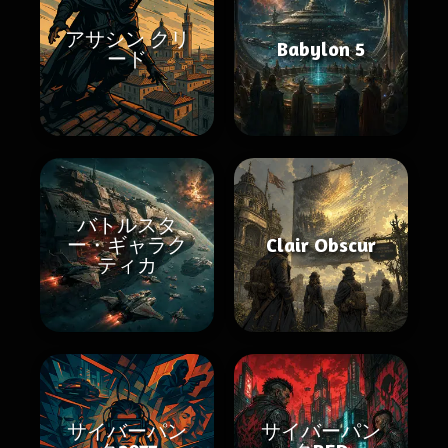
アサシン クリ
Babylon 5
ード
バトルスタ
ー・ギャラク
Clair Obscur
ティカ
サイバーパン
サイバーパン