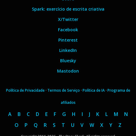
Spark: exercício de escrita criativa
X/Twitter
Facebook
Pinterest
LinkedIn
Bluesky
Mastodon
Política de Privacidade
·
Termos de Serviço
·
Política de IA
·
Programa de
afiliados
A
B
C
D
E
F
G
H
I
J
K
L
M
N
O
P
Q
R
S
T
U
V
W
X
Y
Z