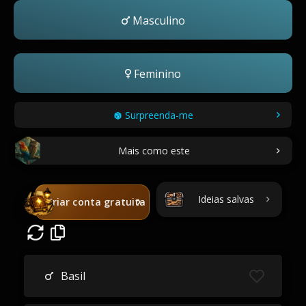
Masculino
Feminino
Surpreenda-me
Mais como este
Ideias salvas
Criar conta gratuita
Basil