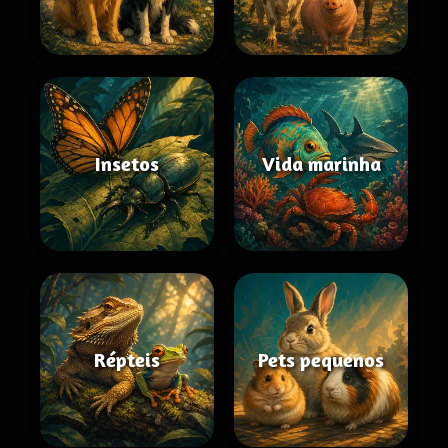
Insetos
Vida marinha
Répteis
Pets pequenos