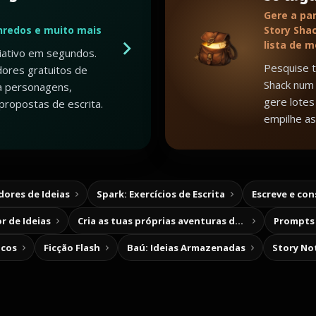
Gere a par
nredos e muito mais
Story Shac
lista de 
riativo em segundos.
Pesquise 
ores gratuitos de
Shack num 
a personagens,
gere lotes 
propostas de escrita.
empilhe as
ores de Ideias
Spark: Exercícios de Escrita
Escreve e co
r de Ideias
Cria as tuas próprias aventuras de escolha
Prompts 
icos
Ficção Flash
Baú: Ideias Armazenadas
Story No