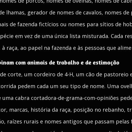
 nomes de porcos, nomes de ovelhas, nomes de cabr
e lhamas, gerador de nomes de cavalos, nomes de 
ais de fazenda fictícios ou nomes para sítios de ho
pécie em vez de uma única lista misturada. Cada r
r, à raça, ao papel na fazenda e às pessoas que ali
binam com animais de trabalho e de estimação
 de corte, um cordeiro de 4-H, um cão de pastoreio 
orrida pedem cada um seu tipo de nome. Uma ovelh
a e uma cabra cortadora-de-grama-com-opiniões pede
r, marcas, história da raça, posição no rebanho, t
ção, raízes rurais e nomes antigos que passam pelas