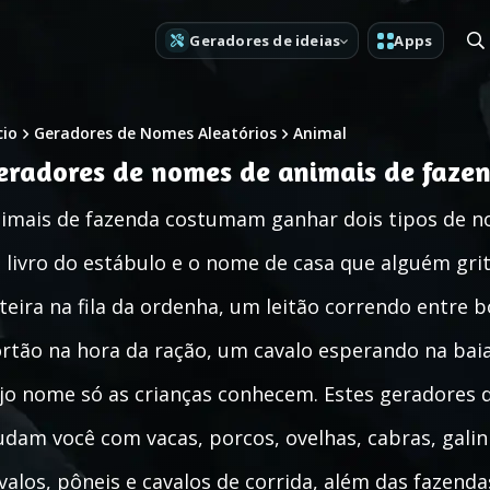
Geradores de ideias
Apps
cio
Geradores de Nomes Aleatórios
Animal
eradores de nomes de animais de faze
imais de fazenda costumam ganhar dois tipos de n
 livro do estábulo e o nome de casa que alguém gri
iteira na fila da ordenha, um leitão correndo entre
rtão na hora da ração, um cavalo esperando na bai
jo nome só as crianças conhecem. Estes geradores 
udam você com vacas, porcos, ovelhas, cabras, galin
valos, pôneis e cavalos de corrida, além das fazendas