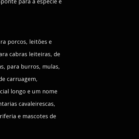
aponte para a espécie e
ra porcos, leitões e
ra cabras leiteiras, de
ns, para burros, mulas,
 de carruagem,
icial longo e um nome
arias cavaleirescas,
eriferia e mascotes de