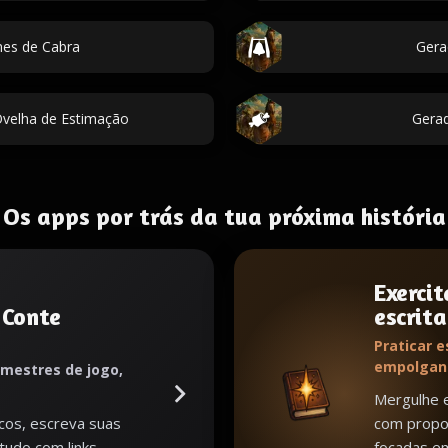
es de Cabra
Gera
velha de Estimação
Gera
Os apps por trás da tua próxima história
Exercit
 Conte
escrita
Praticar e
empolgan
 mestres de jogo,
Mergulhe e
cos, escreva suas
com propos
 tudo com links
focadas em