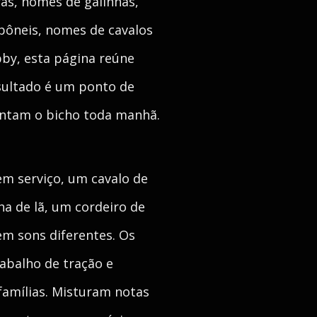
as, nomes de galinhas,
pôneis, nomes de cavalos
bby, esta página reúne
esultado é um ponto de
mentam o bicho toda manhã.
em serviço, um cavalo de
a de lã, um cordeiro de
m sons diferentes. Os
rabalho de tração e
 famílias. Misturam notas