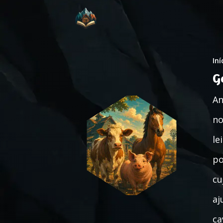
Iní
G
An
no
le
po
cu
aj
ca