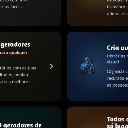
cias faceis.
transform
ótimos esc
s geradores
Cria a
para qualquer
Histórias
visual
tórios com as tuas
Organiza c
ltados, publica
recursos e 
s teus melhores
as pessoa
Todas 
 geradores de
só lug