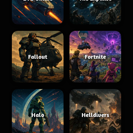
Fallout
Fortnite
Halo
Helldivers