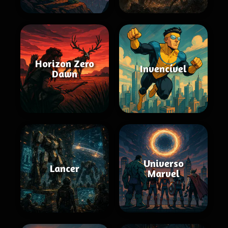
Horizon Zero
Invencível
Dawn
Universo
Lancer
Marvel