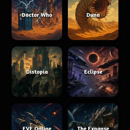
Doctor Who
Duna
Distopia
Eclipse
EVE Online
The Expanse