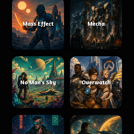
Mass Effect
Mecha
No Man's Sky
Overwatch