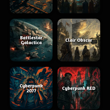
Battlestar
Clair Obscur
Galactica
Cyberpunk
Cyberpunk RED
2077