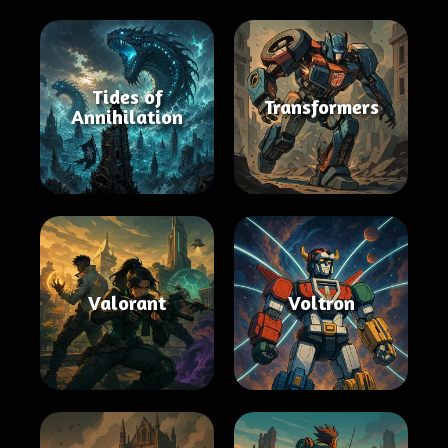
Tides of
Transformers
Annihilation
Valorant
Voltron