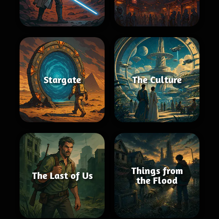
Stargate
The Culture
Things from
The Last of Us
the Flood