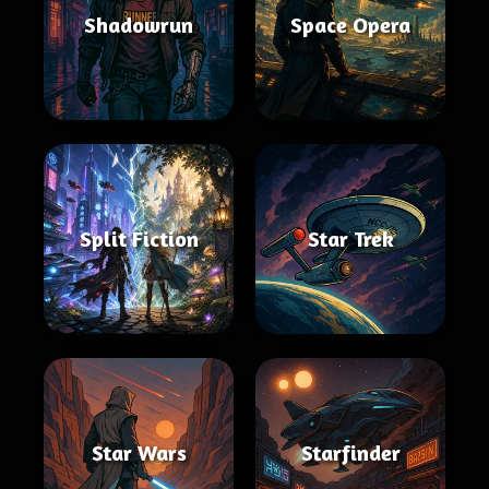
Shadowrun
Space Opera
Split Fiction
Star Trek
Star Wars
Starfinder