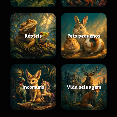
Répteis
Pets pequenos
Incomuns
Vida selvagem