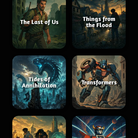
Things from
The Last of Us
the Flood
Tides of
Transformers
Annihilation