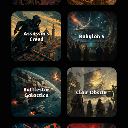
Assassin's
Babylon 5
Creed
Battlestar
Clair Obscur
Galactica