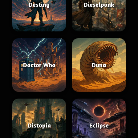
Destiny
Dieselpunk
Doctor Who
Duna
Distopia
Eclipse