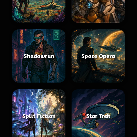
Shadowrun
Space Opera
Split Fiction
Star Trek