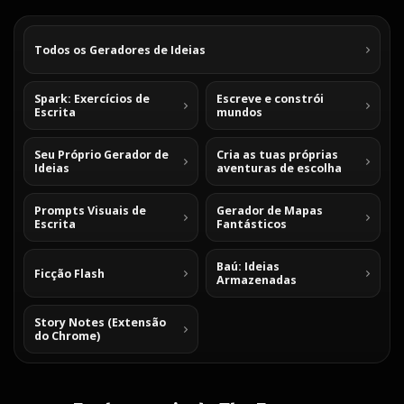
Todos os Geradores de Ideias
Spark: Exercícios de
Escreve e constrói
Escrita
mundos
Seu Próprio Gerador de
Cria as tuas próprias
Ideias
aventuras de escolha
Prompts Visuais de
Gerador de Mapas
Escrita
Fantásticos
Baú: Ideias
Ficção Flash
Armazenadas
Story Notes (Extensão
do Chrome)