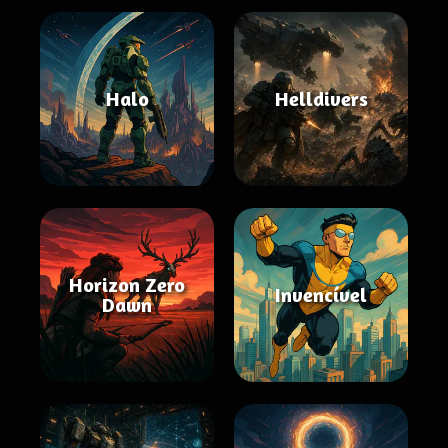
Halo
Helldivers
Horizon Zero
Invencível
Dawn