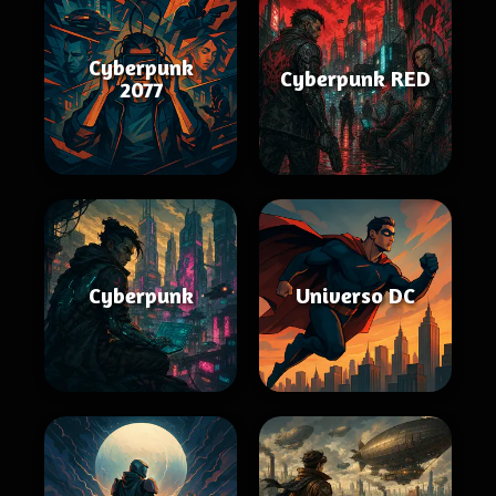
Cyberpunk
Cyberpunk RED
2077
Cyberpunk
Universo DC