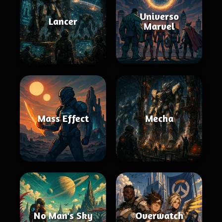
Universo
Lancer
Marvel
Mass Effect
Mecha
No Man's Sky
Overwatch