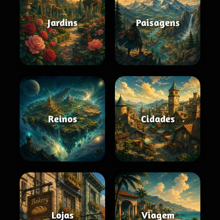
Jardins
Paisagens
Reinos
Cidades
Lojas
Viagem