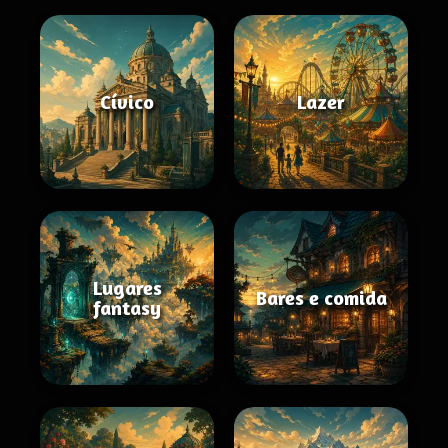
Cívico
Lazer
Lugares
Bares e comida
fantasy