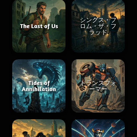
シングス・フ
The Last of Us
ロム・ザ・フ
ラッド
Tides of
トランスフォ
Annihilation
ーマー