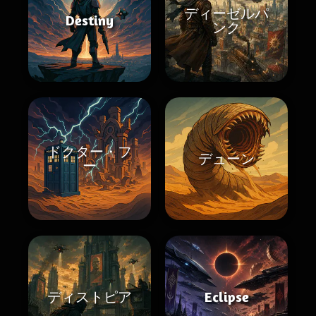
ディーゼルパ
Destiny
ンク
ドクター・フ
デューン
ー
ディストピア
Eclipse