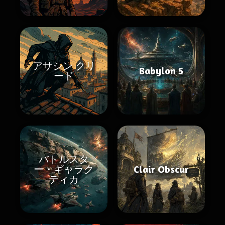
アサシン クリ
Babylon 5
ード
バトルスタ
ー・ギャラク
Clair Obscur
ティカ