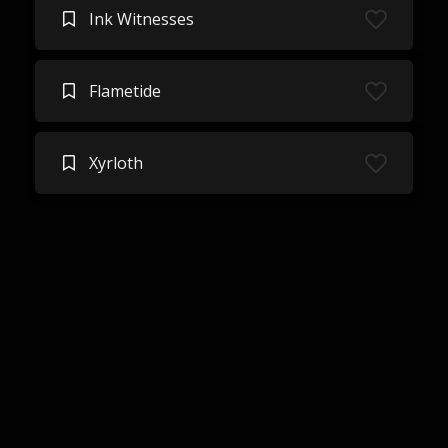
Ink Witnesses
Flametide
Xyrloth