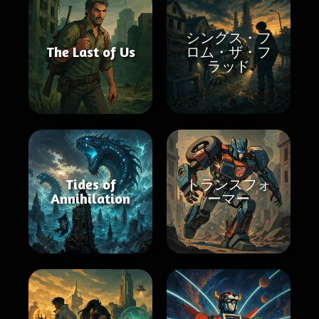
シングス・フ
The Last of Us
ロム・ザ・フ
ラッド
Tides of
トランスフォ
Annihilation
ーマー