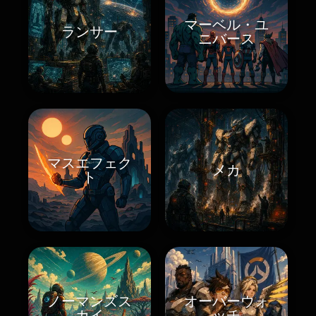
マーベル・ユ
ランサー
ニバース
マスエフェク
メカ
ト
ノーマンズス
オーバーウォ
カイ
ッチ