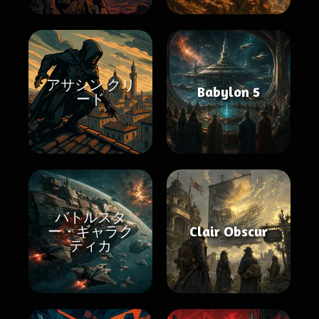
アサシン クリ
Babylon 5
ード
バトルスタ
ー・ギャラク
Clair Obscur
ティカ