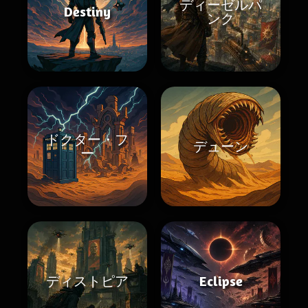
ディーゼルパ
Destiny
ンク
ドクター・フ
デューン
ー
ディストピア
Eclipse