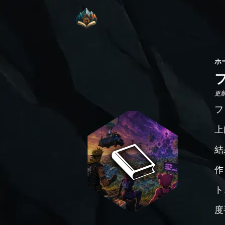
ホ
更新日
フ
上
結
作
ト
度