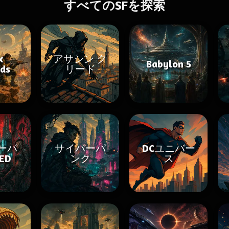
すべてのSFを探索
x
アサシン ク
Babylon 5
ds
リード
ーパ
サイバーパ
DCユニバー
ED
ンク
ス