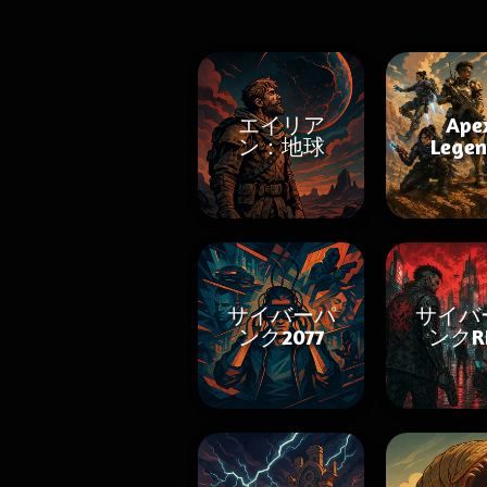
エイリア
Ape
ン：地球
Legen
サイバーパ
サイバ
ンク2077
ンクR