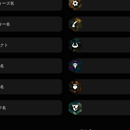
ォーズ名
ター名
クト
名
名
フ名