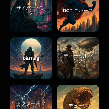
サイバーパン
DCユニバース
ク
ディーゼルパ
Destiny
ンク
ドクター・フ
デューン
ー