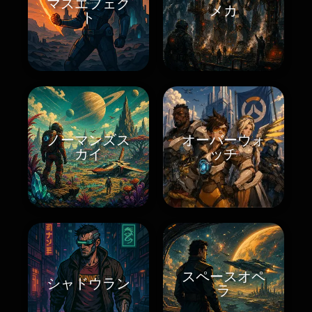
マスエフェク
メカ
ト
ノーマンズス
オーバーウォ
カイ
ッチ
スペースオペ
シャドウラン
ラ