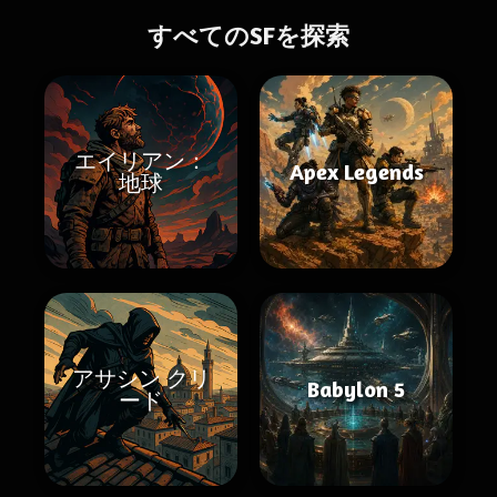
すべてのSFを探索
エイリアン：
Apex Legends
地球
アサシン クリ
Babylon 5
ード