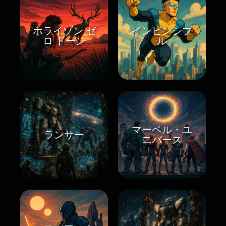
ホライゾン ゼ
インビンシブ
ロ ドーン
ル
マーベル・ユ
ランサー
ニバース