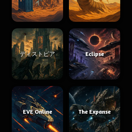
ディストピア
Eclipse
EVE Online
The Expanse