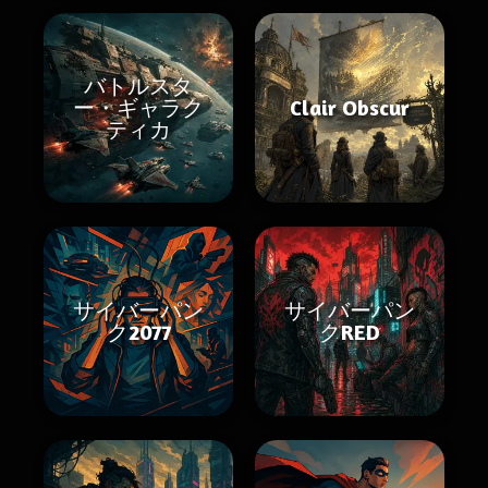
バトルスタ
ー・ギャラク
Clair Obscur
ティカ
サイバーパン
サイバーパン
ク2077
クRED