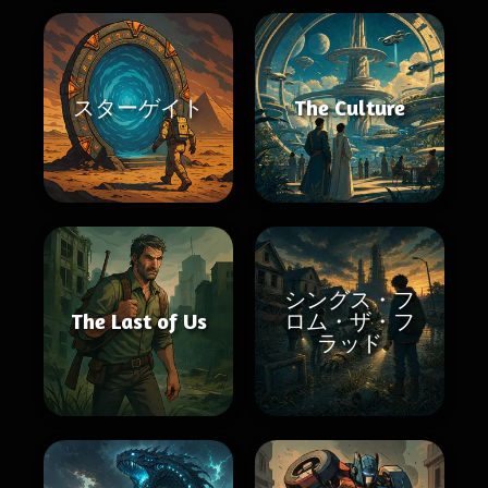
スターゲイト
The Culture
シングス・フ
The Last of Us
ロム・ザ・フ
ラッド