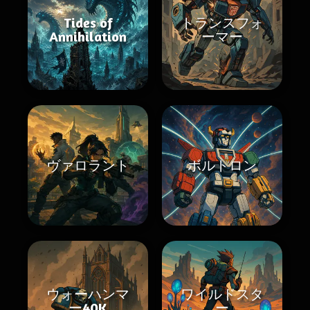
Tides of
トランスフォ
Annihilation
ーマー
ヴァロラント
ボルトロン
ウォーハンマ
ワイルドスタ
ー40K
ー