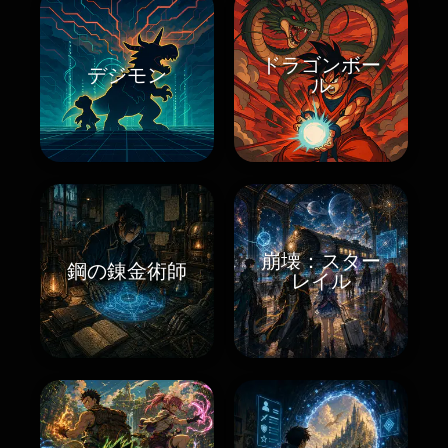
ドラゴンボー
デジモン
ル
崩壊：スター
鋼の錬金術師
レイル