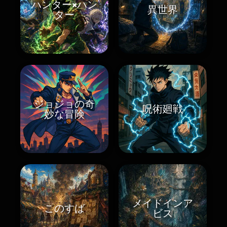
ハンター×ハン
異世界
ター
ジョジョの奇
呪術廻戦
妙な冒険
メイドインア
このすば
ビス