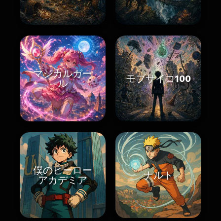
マジカルガー
モブサイコ100
ル
僕のヒーロー
ナルト
アカデミア