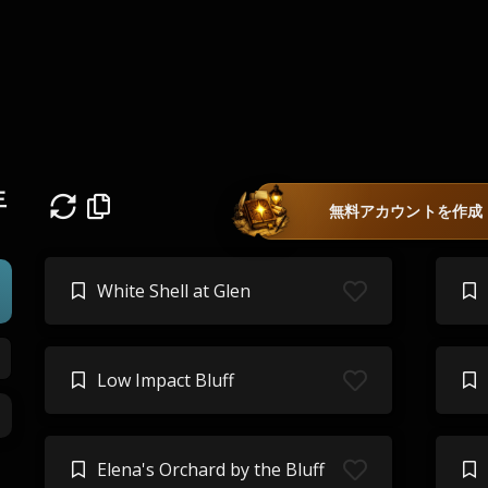
生
無料アカウントを作成
White Shell at Glen
Low Impact Bluff
Elena's Orchard by the Bluff