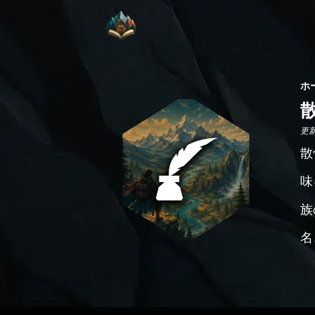
ホ
更新日
散
味
族
名