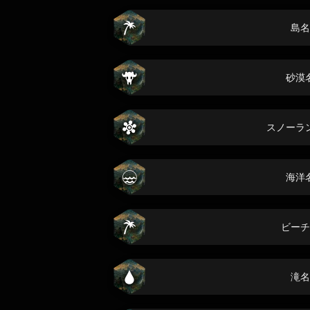
島名
砂漠
スノーラ
海洋
ビーチ
滝名