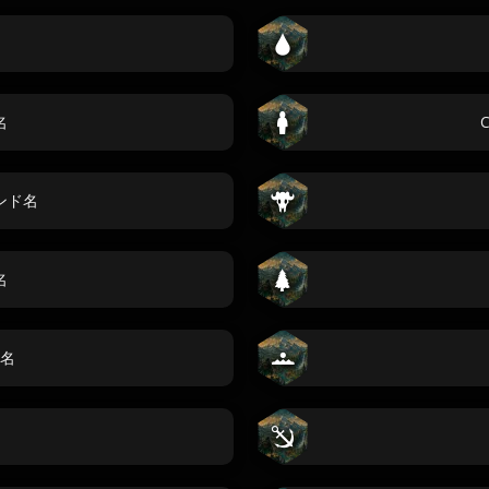
名
C
ンド名
名
名