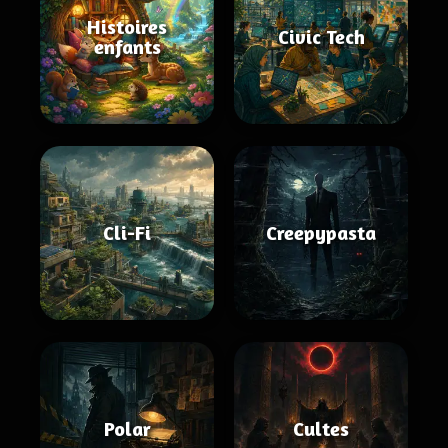
Histoires
Civic Tech
enfants
Cli-Fi
Creepypasta
Polar
Cultes