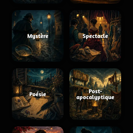
Mystère
Spectacle
Post-
Poésie
apocalyptique