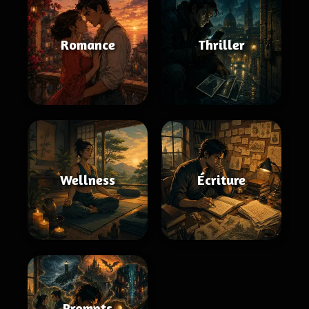
Romance
Thriller
Wellness
Écriture
Prompts