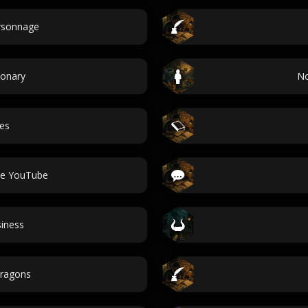
ersonnage
ionary
No
ues
ne YouTube
siness
ragons