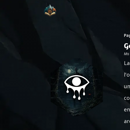
Pag
G
Mis
La
l'
un
co
en
ar