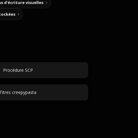
s d'écriture visuelles
stockées
Procédure SCP
Titres creepypasta