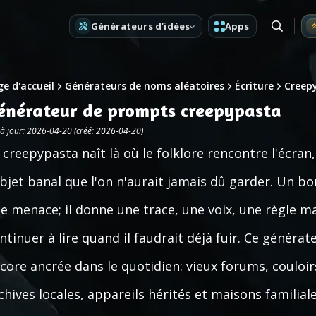
Générateurs d’idées
Apps
e d'accueil
Générateurs de noms aléatoires
Écriture
Creep
énérateur de prompts creepypasta
 à jour: 2026-04-20 (créé: 2026-04-20)
 creepypasta naît là où le folklore rencontre l'écran
objet banal que l'on n'aurait jamais dû garder. Un
e menace; il donne une trace, une voix, une règle m
ntinuer à lire quand il faudrait déjà fuir. Ce générat
core ancrée dans le quotidien: vieux forums, couloir
chives locales, appareils hérités et maisons familiale