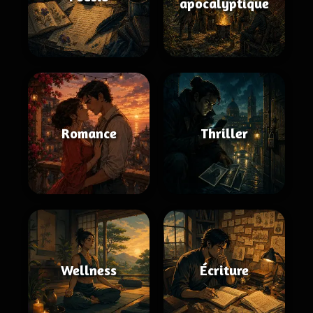
apocalyptique
Romance
Thriller
Wellness
Écriture