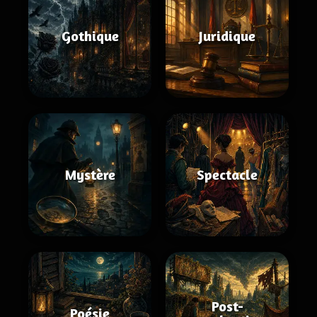
Gothique
Juridique
Mystère
Spectacle
Post-
Poésie