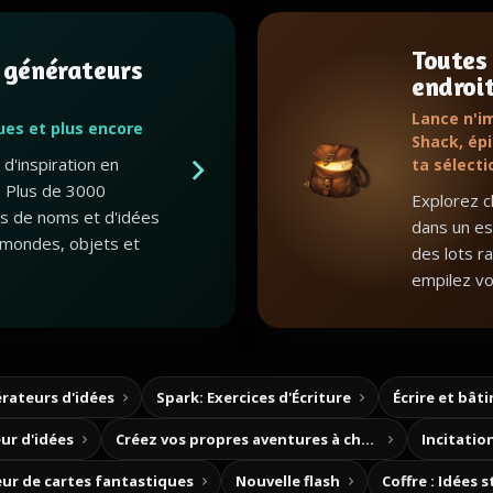
Toutes
 générateurs
endroi
Lance n'i
gues et plus encore
Shack, épi
d'inspiration en
ta sélecti
 Plus de 3000
Explorez c
ts de noms et d'idées
dans un esp
mondes, objets et
des lots r
empilez vo
rateurs d'idées
Spark: Exercices d'Écriture
Écrire et bât
ur d'idées
Créez vos propres aventures à choix
Incitation
ur de cartes fantastiques
Nouvelle flash
Coffre : Idées 