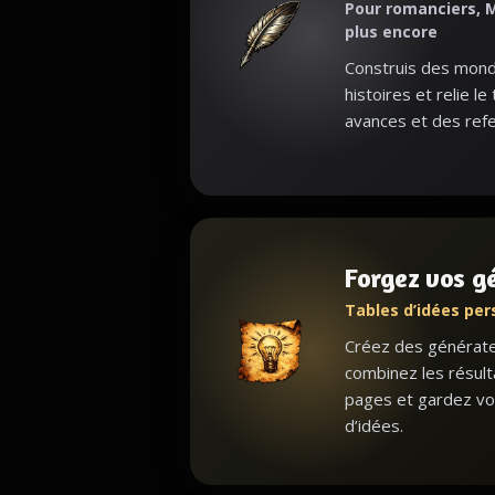
Pour romanciers, M
plus encore
Construis des monde
histoires et relie le
avances et des refe
Forgez vos g
Tables d’idées per
Créez des générateu
combinez les résult
pages et gardez vo
d’idées.