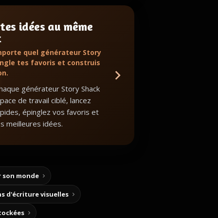
 tes idées au même
t
mporte quel générateur Story
ngle tes favoris et construis
on.
haque générateur Story Shack
ace de travail ciblé, lancez
apides, épinglez vos favoris et
s meilleures idées.
ir son monde
s d'écriture visuelles
stockées