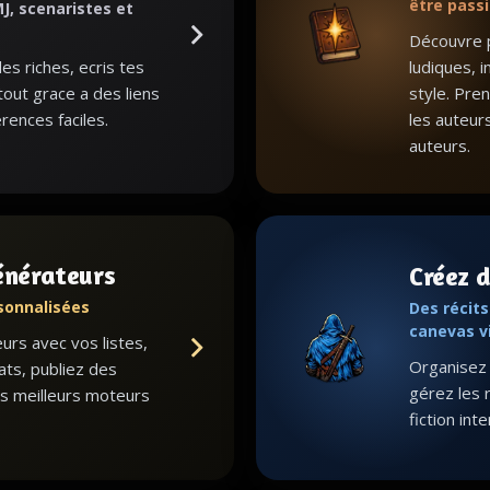
être pass
J, scenaristes et
Découvre p
s riches, ecris tes
ludiques, i
 tout grace a des liens
style. Pre
rences faciles.
les auteur
auteurs.
énérateurs
Créez d
sonnalisées
Des récit
canevas v
rs avec vos listes,
Organisez l
ats, publiez des
gérez les 
s meilleurs moteurs
fiction int