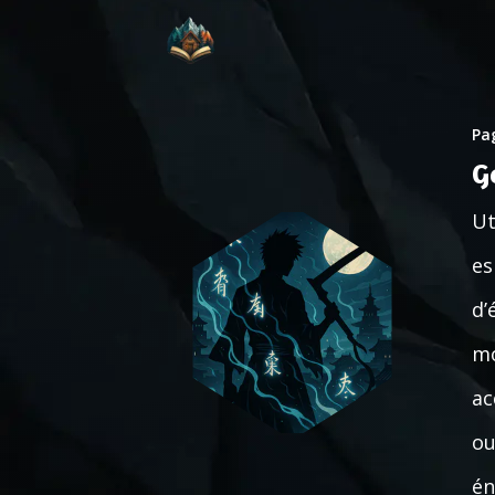
Pag
G
Ut
es
d’
mo
ac
ou
én